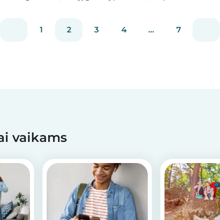
paprastai kaimynei nepaliksi. Specialiųjų
poreikių turintiems vaikams reikalinga speciali
1
2
3
4
...
7
priežiūra ir papildomas dėmesys. Dėl to
ganėtinai sunkia...
mai vaikams