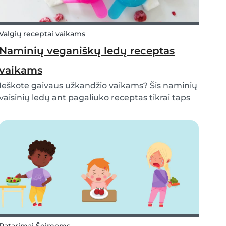
Valgių receptai vaikams
Naminių veganiškų ledų receptas
vaikams
Ieškote gaivaus užkandžio vaikams? Šis naminių
vaisinių ledų ant pagaliuko receptas tikrai taps
mėgstamiausiu jūsų šeimoje! Ne visus ledus
sveika valgyti jums ir jūsų vaikams. Laimei,
mūsų leduose yra tik vandens ir vaisių, tad jie
tikra...