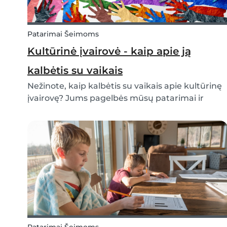
Patarimai Šeimoms
Kultūrinė įvairovė - kaip apie ją
kalbėtis su vaikais
Nežinote, kaip kalbėtis su vaikais apie kultūrinę
įvairovę? Jums pagelbės mūsų patarimai ir
mokomųjų užsiėmimų idėjos.