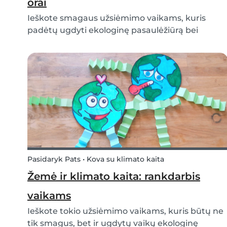
orai
Ieškote smagaus užsiėmimo vaikams, kuris
padėtų ugdyti ekologinę pasaulėžiūrą bei
padėtų jiems geriau suprasti, kas yra klimato
kaita? Tada turime jums puikų rankdarbį! Šis
„pasidaryk pats“ užsiėmimas padės vaikams
geriau suprasti skirtu...
Pasidaryk Pats • Kova su klimato kaita
Žemė ir klimato kaita: rankdarbis
vaikams
Ieškote tokio užsiėmimo vaikams, kuris būtų ne
tik smagus, bet ir ugdytų vaikų ekologinę