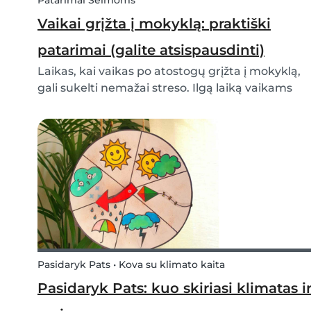
Patarimai Šeimoms
Vaikai grįžta į mokyklą: praktiški
patarimai (galite atsispausdinti)
Laikas, kai vaikas po atostogų grįžta į mokyklą,
gali sukelti nemažai streso. Ilgą laiką vaikams
laisvai leidus laiką namuose, grįžimas į
mokyklinę rutiną gali būti tikras iššūkis. Visko
gali pasirodyti per daug. Laimei, turime gerų
idėj...
Pasidaryk Pats • Kova su klimato kaita
Pasidaryk Pats: kuo skiriasi klimatas i