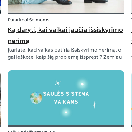
Patarimai Šeimoms
Ką daryti, kai vaikai jaučia išsiskyrimo
nerimą
Įtariate, kad vaikas patiria išsiskyrimo nerimą, o
gal ieškote, kaip šią problemą išspręsti? Žemiau
skaitykite mūsų patarimus apie tai, kaip
palengvinti išsiskyrimo sukeliamą stresą.