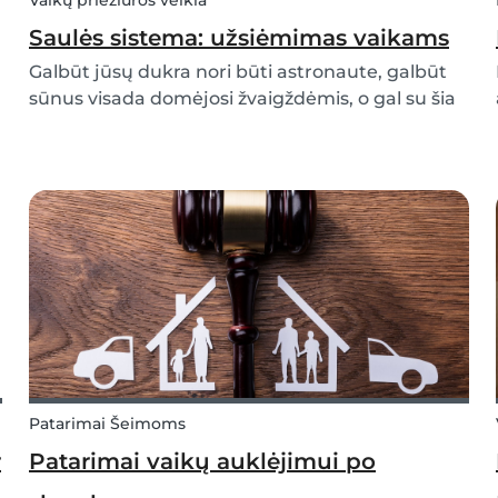
Vaikų priežiūros veikla
Saulės sistema: užsiėmimas vaikams
Galbūt jūsų dukra nori būti astronaute, galbūt
sūnus visada domėjosi žvaigždėmis, o gal su šia
tema jūsų vaikai susipažino mokykloje ir dabar
norite padėti jiems ruoštis kontroliniui. Kad ir
kokia bebūtų priežastis, mūsų užsiėmimas
Saulė...
Patarimai Šeimoms
r
Patarimai vaikų auklėjimui po