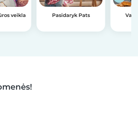
ūros veikla
Pasidaryk Pats
Valg
v
uomenės!