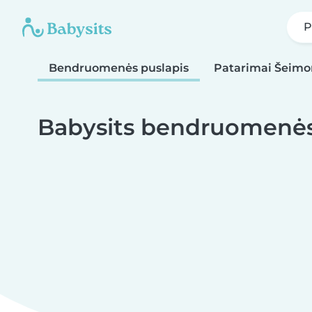
P
Bendruomenės puslapis
Patarimai Šeim
Babysits bendruomenės