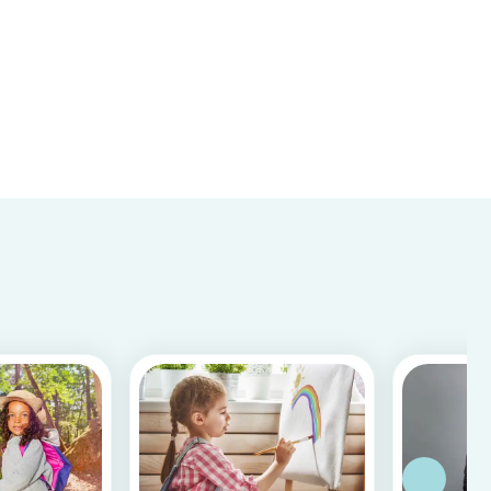
perskaitysite viską apie tai, ką reikėtų žinoti apie
vaikų priežiūros paslaugoms taikomus
mokesčius.