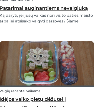
Patarimai Šeimoms
Patarimai auginantiems nevalgiuką
Ką daryti, jei jūsų vaikas nori vis to paties maisto
arba jei atsisako valgyti daržoves? Šiame
straipsnyje apibūdinsime, kas yra išrankus
valgymas, kodėl jis išsivysto ir kaip elgtis
namuose auginant nevalgiuką.
Valgių receptai vaikams
Idėjos vaiko pietų dėžutei |