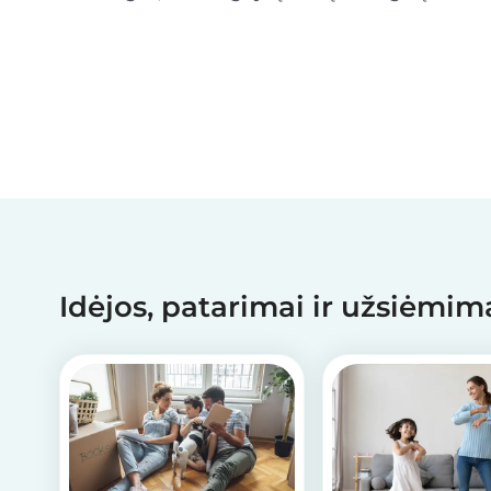
pasaulėžiūrą bei meilę mūsų planetai Žemei?
Turime jums puikaus rankdarbio idėją. Keletas
paprastų žingsnių ir kartu su vaikais nesunkiai
pasigamins...
Idėjos, patarimai ir užsiėmi