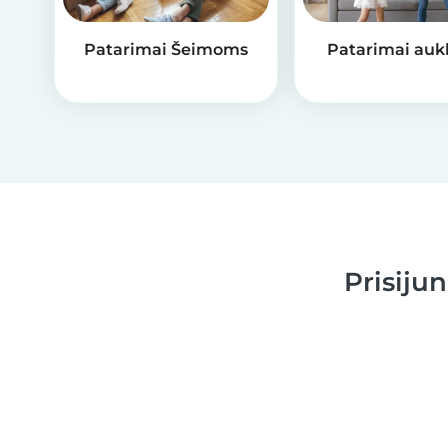
Patarimai Šeimoms
Patarimai auk
Prisiju