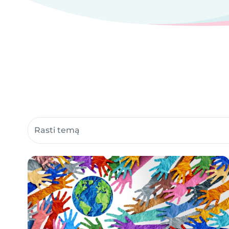
Ieškoti bendruomenės puslapių