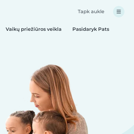
Tapk aukle
Vaikų priežiūros veikla
Pasidaryk Pats
Valgi