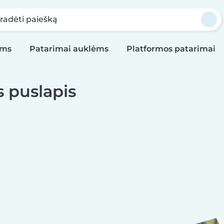
radėti paiešką
oms
Patarimai auklėms
Platformos patarimai
 puslapis