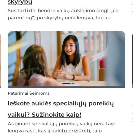
skyrybų
Susitarti dėl bendro vaikų auklėjimo (angl. „co-
parenting“) po skyrybų nėra lengva, tačiau
įmanoma. Tai netgi gali turėti tam tikrų
privalumų jūsų vaiko atžvilgiu ir apskritai visai
šeimai. Tad galbūt verta pabandyti? Jeigu norite
sužino...
Patarimai Šeimoms
Ieškote auklės specialiųjų poreikių
vaikui? Sužinokite kaip!
Auginant specialiųjų poreikių vaiką nėra taip
lengva rasti, kas jį galėtų prižiūrėti, taip