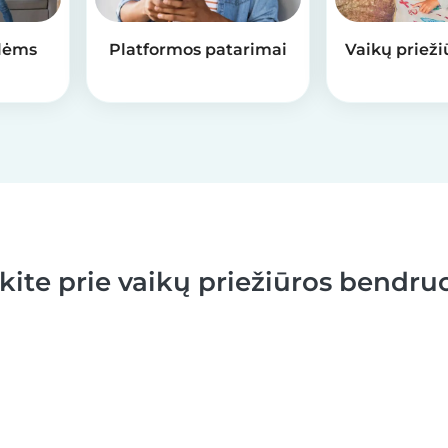
lėms
Platformos patarimai
Vaikų prieži
nkite prie vaikų priežiūros bendr