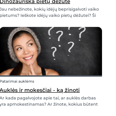
Dinozauriška pietų dėžutė
Jau nebežinote, kokių idėjų beprisigalvoti vaiko
pietums? Ieškote idėjų vaiko pietų dėžutei? Ši
“dinozauriška” pietų dėžutė ne tik sveika ir
nesunkiai paruošiama alternatyva, tai taip pat
puikus valgis vaikams. Taip pat tikrai
nustebinsi...
Patarimai auklėms
Auklės ir mokesčiai - ką žinoti
Ar kada pagalvojote apie tai, ar auklės darbas
yra apmokestinamas? Ar žinote, kokius būtent
mokesčius reikėtų mokėti? Šiame straipsnyje