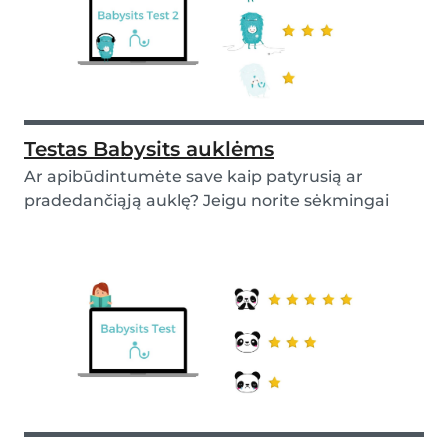
Testas Babysits auklėms
Ar apibūdintumėte save kaip patyrusią ar
pradedančiąją auklę? Jeigu norite sėkmingai
rasti auklės...