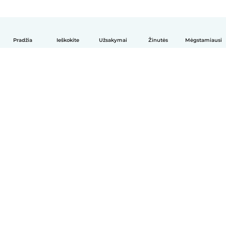
Pradžia
Ieškokite
Užsakymai
Žinutės
Mėgstamiausi
Lietuvių
Kaip tai veikia
Pagalba
Sąlygos ir privatumas
Kainos
Įmonės duomenys
Babysits Darbui
Bendruomenės standartai