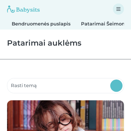
Bendruomenės puslapis
Patarimai Šeimoms
Patarimai auklėms
Ieškoti bendruomenės puslapių