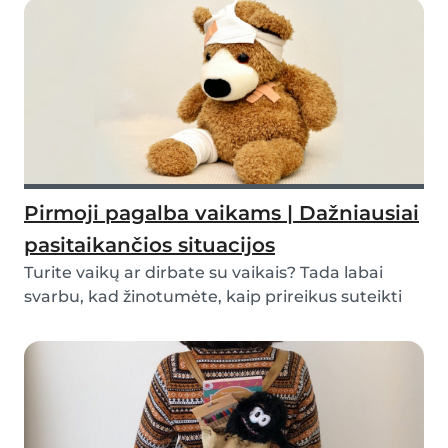
Pirmoji pagalba vaikams | Dažniausiai
pasitaikančios situacijos
Turite vaikų ar dirbate su vaikais? Tada labai
svarbu, kad žinotumėte, kaip prireikus suteikti
pi...