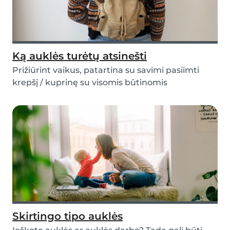
Ką auklės turėtų atsinešti
Prižiūrint vaikus, patartina su savimi pasiimti
krepšį / kuprinę su visomis būtinomis
priemonėmis...
Skirtingo tipo auklės