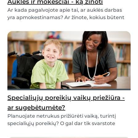
Auklės ir mokesčiai - ką žinoti
Ar kada pagalvojote apie tai, ar auklės darbas
yra apmokestinamas? Ar žinote, kokius būtent
mokes...
Specialiųjų poreikių vaikų priežiūra -
ar sugebėtumėte?
Planuojate netrukus prižiūrėti vaiką, turintį
specialiųjų poreikių? O gal dar tik svarstote
dirbt...