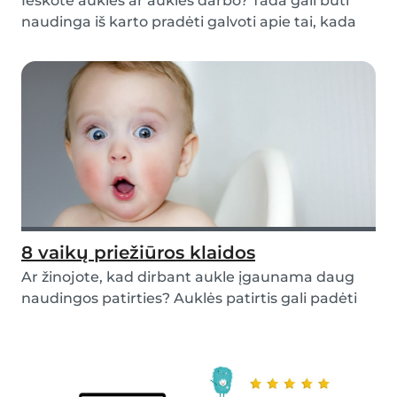
Ieškote auklės ar auklės darbo? Tada gali būti
naudinga iš karto pradėti galvoti apie tai, kada
b...
8 vaikų priežiūros klaidos
Ar žinojote, kad dirbant aukle įgaunama daug
naudingos patirties? Auklės patirtis gali padėti
auk...