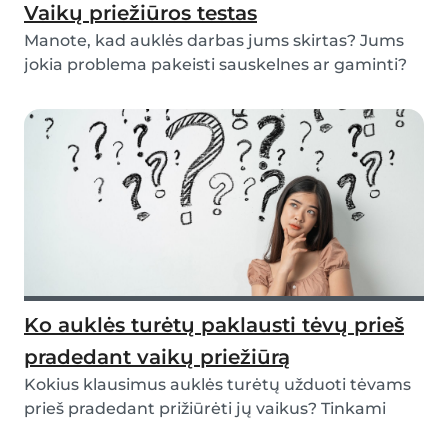
Vaikų priežiūros testas
Manote, kad auklės darbas jums skirtas? Jums
jokia problema pakeisti sauskelnes ar gaminti?
Mėgst...
Ko auklės turėtų paklausti tėvų prieš
pradedant vaikų priežiūrą
Kokius klausimus auklės turėtų užduoti tėvams
prieš pradedant prižiūrėti jų vaikus? Tinkami
klaus...