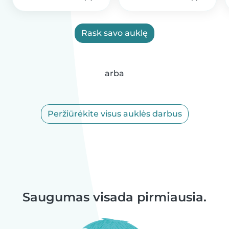
Rask savo auklę
arba
Peržiūrėkite visus auklės darbus
Saugumas visada pirmiausia.