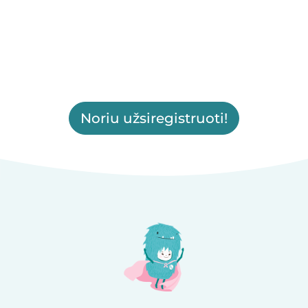
Noriu užsiregistruoti!