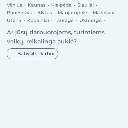
Vilnius
Kaunas
Klaipėda
Šiauliai
Panevėžys
Alytus
Marijampolė
Mažeikiai
Utena
Kėdainiai
Tauragė
Ukmergė
Kretinga
Gargždai
Elektrėnai
Joniškis
Ar jūsų darbuotojams, turintiems
Lentvaris
Garliava
Kaišiadorys
vaikų, reikalinga auklė?
Babysits Darbui