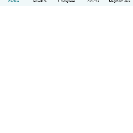
Pradžia
Ieškokite
Užsakymai
Žinutės
Mėgstamiausi
Lietuvių
Kaip tai veikia
Pagalba
Sąlygos ir privatumas
Kainos
Įmonės duomenys
Babysits Darbui
Bendruomenės standartai
© Babysits B.V.