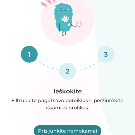
1
3
2
Ieškokite
Filtruokite pagal savo poreikius ir peržiūrėkite
išsamius profilius.
Prisijunkite nemokamai