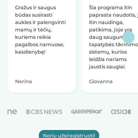
Gražus ir saugus
Šia programa itin
būdas susirasti
paprasta naudotis, j
aukles ir palengvinti
itin naudinga,
mamų ir tėčių,
patikima, joje yra
kuriems reikia
daug saugumo ir
pagalbos namuose,
tapatybės tikrinim
kasdienybę!
sistemų, kurios
leidžia nariams
jaustis saugiai.
Nerina
Giovanna
Noriu užsiregistruoti!