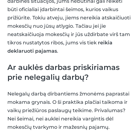
darbinės situacijos, jums nebūtinai gali reikėti
būti oficialiai įdarbintai šeimos, kurios vaikus
prižiūrite. Tokiu atveju, jiems nereikia atskaičiuoti
mokesčių nuo jūsų atlygio. Tačiau jei jie
neatskaičiuoja mokesčių ir jūs uždirbate virš tam
tikros nustatytos ribos, jums vis tiek
reikia
deklaruoti pajamas
.
Ar auklės darbas priskiriamas
prie nelegalių darbų?
Nelegalų darbą dirbantiems žmonėms paprastai
mokama grynais. O ši praktika plačiai taikoma ir
vaikų priežiūros paslaugų teikime. Privalumas?
Nei šeimai, nei auklei nereikia vargintis dėl
mokesčių tvarkymo ir mažesnių pajamų.