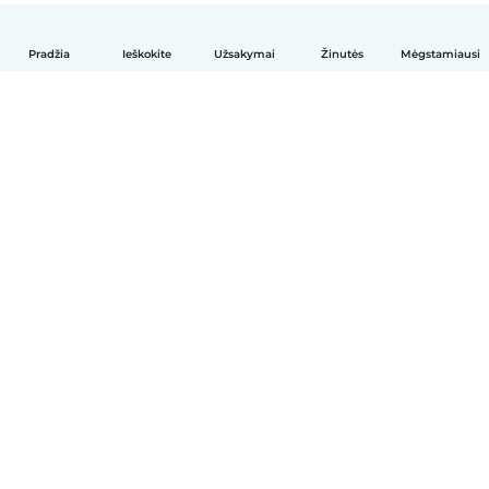
Pradžia
Ieškokite
Užsakymai
Žinutės
Mėgstamiausi
Lietuvių
Kaip tai veikia
Pagalba
Sąlygos ir privatumas
Kainos
Įmonės duomenys
Babysits Darbui
Bendruomenės standartai