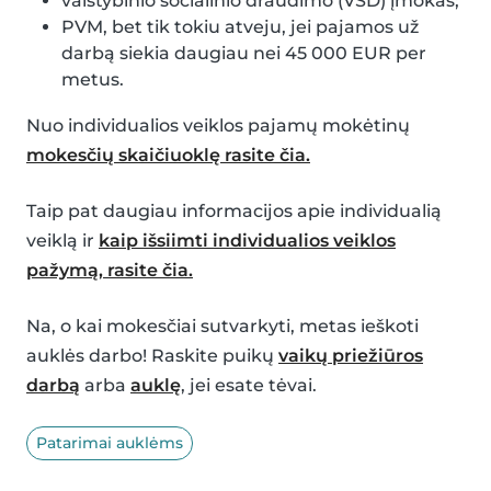
valstybinio socialinio draudimo (VSD) įmokas;
PVM, bet tik tokiu atveju, jei pajamos už
darbą siekia daugiau nei 45 000 EUR per
metus.
Nuo individualios veiklos pajamų mokėtinų
mokesčių skaičiuoklę rasite čia.
Taip pat daugiau informacijos apie individualią
veiklą ir
kaip išsiimti individualios veiklos
pažymą, rasite čia.
Na, o kai mokesčiai sutvarkyti, metas ieškoti
auklės darbo! Raskite puikų
vaikų priežiūros
darbą
arba
auklę
, jei esate tėvai.
Patarimai auklėms