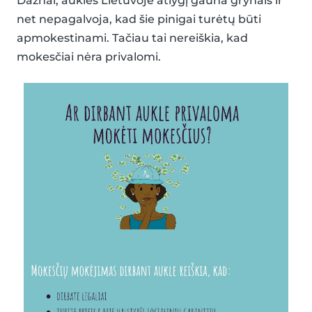
Dažnai, auklės Lietuvoje atlygį gauna grynais ir
net nepagalvoja, kad šie pinigai turėtų būti
apmokestinami. Tačiau tai nereiškia, kad
mokesčiai nėra privalomi.