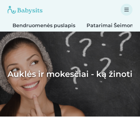
Bendruomenės puslapis
Patarimai Šeimoms
Auklės ir mokesčiai - ką žinoti