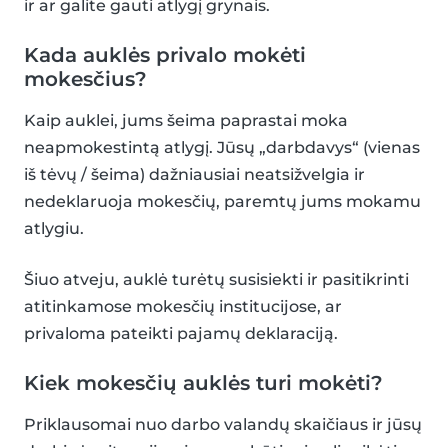
ir ar galite gauti atlygį grynais.
Kada auklės privalo mokėti
mokesčius?
Kaip auklei, jums šeima paprastai moka
neapmokestintą atlygį. Jūsų „darbdavys“ (vienas
iš tėvų / šeima) dažniausiai neatsižvelgia ir
nedeklaruoja mokesčių, paremtų jums mokamu
atlygiu.
Šiuo atveju, auklė turėtų susisiekti ir pasitikrinti
atitinkamose mokesčių institucijose, ar
privaloma pateikti pajamų deklaraciją.
Kiek mokesčių auklės turi mokėti?
Priklausomai nuo darbo valandų skaičiaus ir jūsų