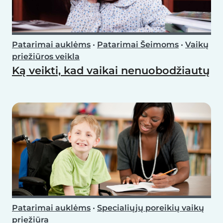
Patarimai auklėms
•
Patarimai Šeimoms
•
Vaikų
priežiūros veikla
Ką veikti, kad vaikai nenuobodžiautų
Patarimai auklėms
•
Specialiųjų poreikių vaikų
priežiūra