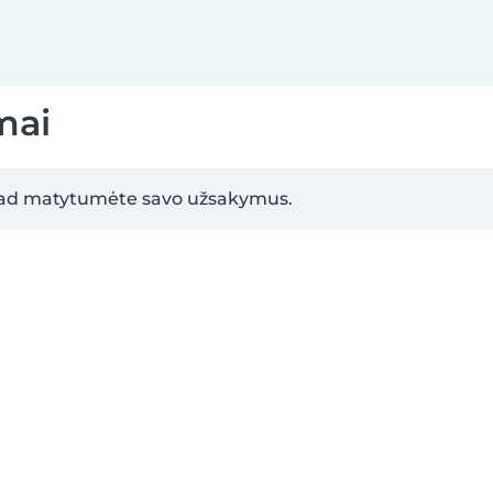
mai
 kad matytumėte savo užsakymus.