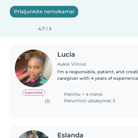
Prisijunkite nemokamai
4,7 / 5
Lucia
Auklė Vilnius
I'm a responsible, patient, and creat
caregiver with 4 years of experienc
children of all ages, from babies to 
in English and French,..
Superauklė
Patirtis: > 4 metai
Patvirtinti užsakymai: 3
(3)
Eslanda