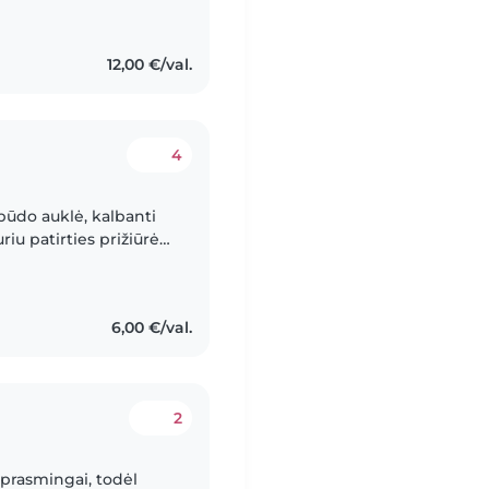
12,00 €/val.
4
būdo auklė, kalbanti
iu patirties prižiūrėti
stu su jais piešti,
6,00 €/val.
2
i prasmingai, todėl