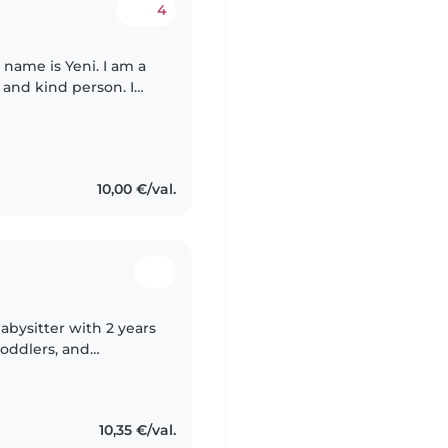
4
y name is Yeni. I am a
t and kind person. I
1 and 24 years old. I
10,00 €/val.
babysitter with 2 years
toddlers, and
ing, and playing
10,35 €/val.