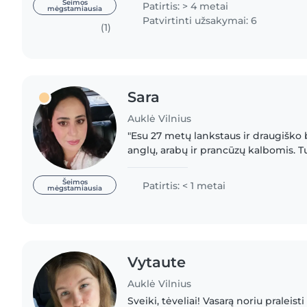
Šeimos
Patirtis: > 4 metai
mėgstamiausia
Patvirtinti užsakymai: 6
(1)
Sara
Auklė Vilnius
"Esu 27 metų lankstaus ir draugiško 
anglų, arabų ir prancūzų kalbomis. Tur
mažus ir priešmokyklinius vaikus. Mėg
kurti..
Šeimos
Patirtis: < 1 metai
mėgstamiausia
Vytaute
Auklė Vilnius
Sveiki, tėveliai! Vasarą noriu praleist