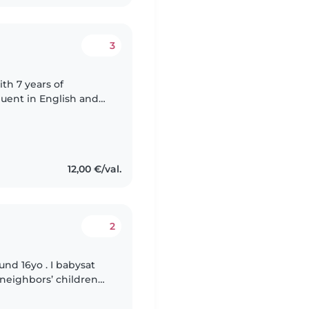
3
ith 7 years of
fluent in English and
lls, including drawing,
12,00 €/val.
2
und 16yo . I babysat
 neighbors’ children
and looking forward