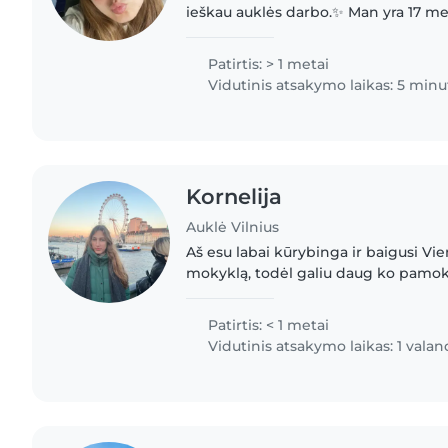
ieškau auklės darbo.✨ Man yra 17 me
komunikabili, atsakinga ir labai mėgs
vaikais. Pati..
Patirtis: > 1 metai
Vidutinis atsakymo laikas: 5 minu
Kornelija
Auklė Vilnius
Aš esu labai kūrybinga ir baigusi Vie
mokyklą, todėl galiu daug ko pamoky
baleto šokėja, todėl galėsim tikrai s
Kadangi mokausi mokykloje,..
Patirtis: < 1 metai
Vidutinis atsakymo laikas: 1 valan