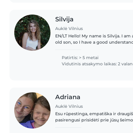
Silvija
Auklė Vilnius
EN/LT Hello! My name is Silvija. I am a mother of a 5-year-
old son, so I have a good understand
needs and daily routines. Although 
nanny experience,..
Patirtis: > 5 metai
Vidutinis atsakymo laikas: 2 vala
Adriana
Auklė Vilnius
Esu rūpestinga, empatiška ir draugiš
pasirengusi prisidėti prie jūsų šeim
Savanoriavau organizacijoje DUKU, k
savaitę dirbau su vaikais...