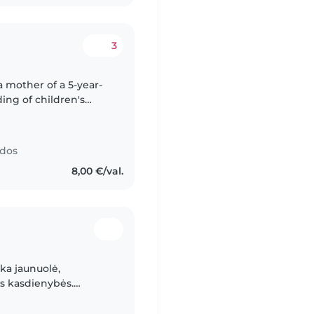
3
ing of children's
I do not have formal
ndos
8,00 €/val.
ka jaunuolė,
os kasdienybės.
ur du kartus per