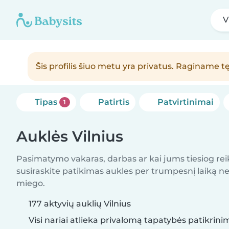
V
Šis profilis šiuo metu yra privatus. Raginame tę
Tipas
Patirtis
Patvirtinimai
1
Auklės Vilnius
Pasimatymo vakaras, darbas ar kai jums tiesiog rei
susiraskite patikimas aukles per trumpesnį laiką nei 
miego.
177 aktyvių auklių Vilnius
Visi nariai atlieka privalomą tapatybės patikrini