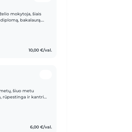
želio mokytoja, šiais
diplomą, bakalaurą.
bant su vaikais,
10,00 €/val.
 metų, šiuo metu
, rūpestinga ir kantri
 vaikais. Buvimas su
6,00 €/val.