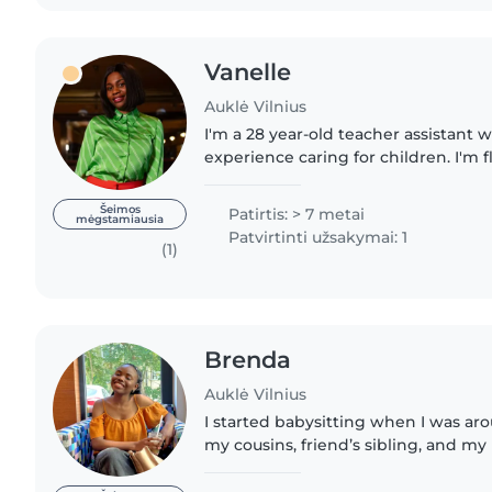
Vanelle
Auklė Vilnius
I'm a 28 year-old teacher assistant w
experience caring for children. I'm 
French and have a diverse set of ski
reading, music,..
Šeimos
Patirtis: > 7 metai
mėgstamiausia
Patvirtinti užsakymai: 1
(1)
Brenda
Auklė Vilnius
I started babysitting when I was aro
my cousins, friend’s sibling, and my
and I remember always enjoying it 
for the next..