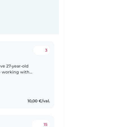
3
ive 27-year-old
e working with
teenagers. I'm fluent
10,00 €/val.
15