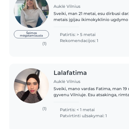
Auklė Vilnius
Sveiki, man 21 metai, esu dirbusi dar
metais įgijau ikimokyklinio ugdymo 
Labai myliu vaikus, turiu patirties dir
prižiūrint..
Šeimos
Patirtis: > 5 metai
mėgstamiausia
Rekomendacijos: 1
(1)
Lalafatima
Auklė Vilnius
Sveiki, mano vardas Fatima, man 19
gyvenu Vilniuje. Esu atsakinga, rimta
mergina, labai mėgstu leisti laiką su
vaikais man..
(1)
Patirtis: < 1 metai
Patvirtinti užsakymai: 1