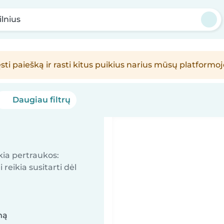
ilnius
sti paiešką ir rasti kitus puikius narius mūsų platformoj
Daugiau filtrų
kia pertraukos:
reikia susitarti dėl
mą