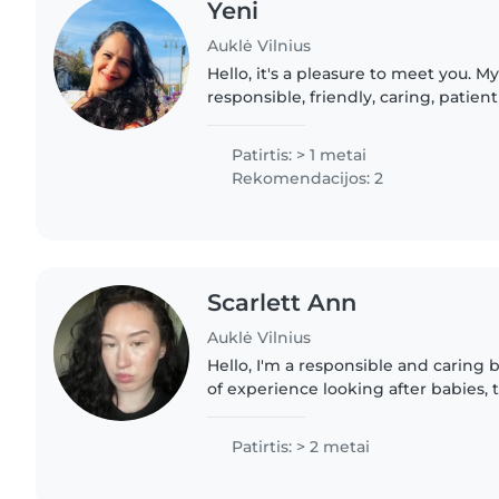
Yeni
Auklė Vilnius
Hello, it's a pleasure to meet you. M
responsible, friendly, caring, patien
am the mother of two boys who are 2
have..
Patirtis: > 1 metai
Rekomendacijos: 2
Scarlett Ann
Auklė Vilnius
Hello, I'm a responsible and caring 
of experience looking after babies, 
preschoolers. I enjoy drawing, craft
games with children...
Patirtis: > 2 metai