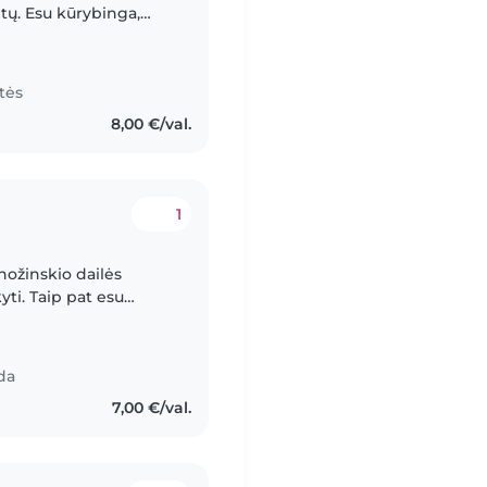
tų. Esu kūrybinga,
tu leisti laiką su
tės
8,00 €/val.
1
nožinskio dailės
ti. Taip pat esu
magiai pašokti.
da
7,00 €/val.