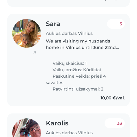
Sara
5
Auklės darbas Vilnius
We are visiting my husbands
home in Vilnius until June 22nd,
(2)
needing help every day with our
little guy. Alek is 14months old.
Vaikų skaičius: 1
He's a very fun and curious little
Vaikų amžius:
Kūdikiai
boy. Mother is American..
Paskutinė veikla: prieš 4
savaites
Patvirtinti užsakymai: 2
10,00 €/val.
Karolis
33
Auklės darbas Vilnius