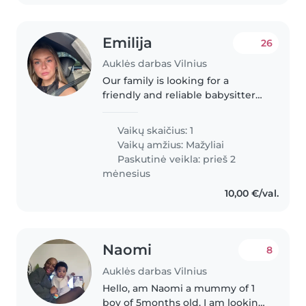
Emilija
26
Auklės darbas Vilnius
Our family is looking for a
friendly and reliable babysitter
to care for our playful and
intelligent 20 month-old toddler.
Vaikų skaičius: 1
We need someone who is
Vaikų amžius:
Mažyliai
comfortable with cooking and
Paskutinė veikla: prieš 2
helping..
mėnesius
10,00 €/val.
Naomi
8
Auklės darbas Vilnius
Hello, am Naomi a mummy of 1
boy of 5months old. I am looking