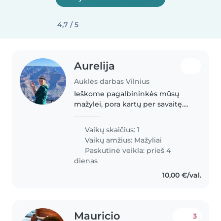
4,7 / 5
Aurelija
Auklės darbas Vilnius
Ieškome pagalbininkės mūsų
mažylei, pora kartų per savaitę.
Mergytei neseniai suėjo 1
metukai, mergytė draugiška,
Vaikų skaičius: 1
smalsi, mėgsta būti lauke, žaisti
Vaikų amžius:
Mažyliai
smėlio dėžėje ir suptis.
Paskutinė veikla: prieš 4
Namuose..
dienas
10,00 €/val.
Mauricio
3