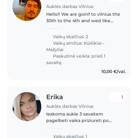
Auklės darbas Vilnius
Hello!! We are goinf to vilnius the
30th to the 4th and wed like
assitance these days everyday!
We are easygoing fun parents
Vaikų skaičius: 2
meals will be included
Vaikų amžius:
Kūdikiai
•
Mažyliai
Paskutinė veikla: prieš 1
savaitę
10,00 €/val.
Erika
1
Auklės darbas Vilnius
Ieskoma aukle 3 savaitem
pagelbeti vaika priziureti po
operacijos
Vaikų skaičius: 1