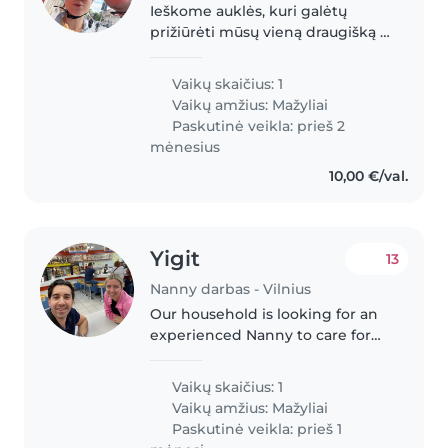
Ieškome auklės, kuri galėtų
prižiūrėti mūsų vieną draugišką ir
kalbią 2 metų dukrytę. Būtų
puiku jei auklė galėtų prižiūrėti
Vaikų skaičius: 1
dukrytę namie ar lauke, su ja
Vaikų amžius:
Mažyliai
žaisti, mokyti, taip pat..
Paskutinė veikla: prieš 2
mėnesius
10,00 €/val.
Yigit
13
Nanny darbas - Vilnius
Our household is looking for an
experienced Nanny to care for
our 1 year-old energetic, curious,
and independent toddler. We
Vaikų skaičius: 1
need someone comfortable with
Vaikų amžius:
Mažyliai
pets, cooking, and light..
Paskutinė veikla: prieš 1