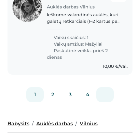
Auklės darbas Vilnius
Ieškome valandinės auklės, kuri
galėtų retkarčiais (1–2 kartus per
mėnesį) pabūti su mūsų dvejų
metų dukryte Olivia. Mūsų
Vaikų skaičius: 1
šeimoje kalbama trimis kalbomis
Vaikų amžius:
Mažyliai
– lietuvių, ispanų ir anglų..
Paskutinė veikla: prieš 2
dienas
10,00 €/val.
1
2
3
4
Babysits
Auklės darbas
Vilnius