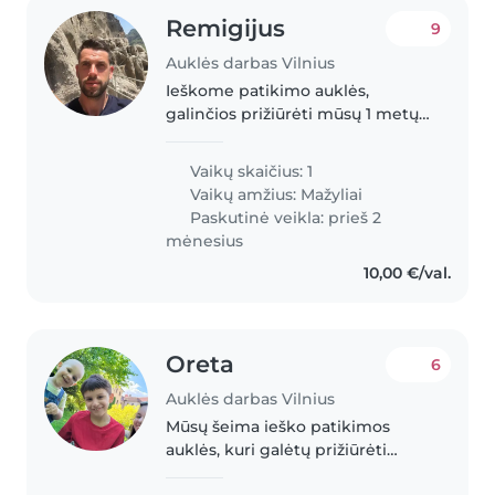
Remigijus
9
Auklės darbas Vilnius
Ieškome patikimo auklės,
galinčios prižiūrėti mūsų 1 metų
dukrą. Ji yra energinga, draugiška
ir linksma mergaitė. Ieškome
Vaikų skaičius: 1
auklės, kuri jaustųsi patogiai
Vaikų amžius:
Mažyliai
namuose su mumis ir galėtų..
Paskutinė veikla: prieš 2
mėnesius
10,00 €/val.
Oreta
6
Auklės darbas Vilnius
Mūsų šeima ieško patikimos
auklės, kuri galėtų prižiūrėti
mūsų sūnūs (6 m.) ir (1,5 m.).