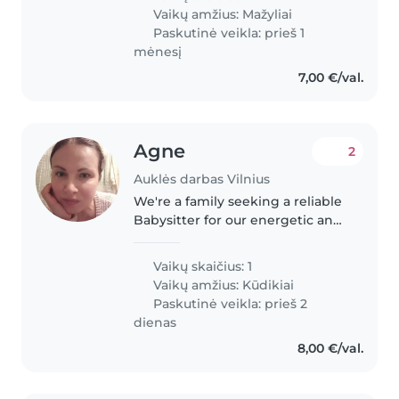
Vaikų amžius:
Mažyliai
Paskutinė veikla: prieš 1
mėnesį
7,00 €/val.
Agne
2
Auklės darbas Vilnius
We're a family seeking a reliable
Babysitter for our energetic and
curious baby. Our home is pet-
friendly, so comfort with animals
Vaikų skaičius: 1
is a plus! We'd love someone
Vaikų amžius:
Kūdikiai
who can engage and play..
Paskutinė veikla: prieš 2
dienas
8,00 €/val.