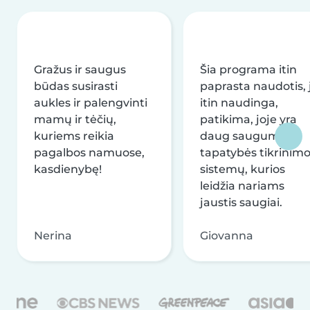
Gražus ir saugus
Šia programa itin
būdas susirasti
paprasta naudotis, j
aukles ir palengvinti
itin naudinga,
mamų ir tėčių,
patikima, joje yra
kuriems reikia
daug saugumo ir
pagalbos namuose,
tapatybės tikrinim
kasdienybę!
sistemų, kurios
leidžia nariams
jaustis saugiai.
Nerina
Giovanna