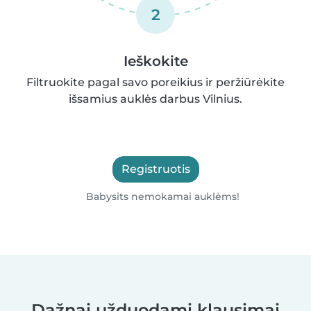
2
Ieškokite
Filtruokite pagal savo poreikius ir peržiūrėkite
išsamius auklės darbus Vilnius.
Registruotis
Babysits nemokamai auklėms!
Dažnai užduodami klausimai