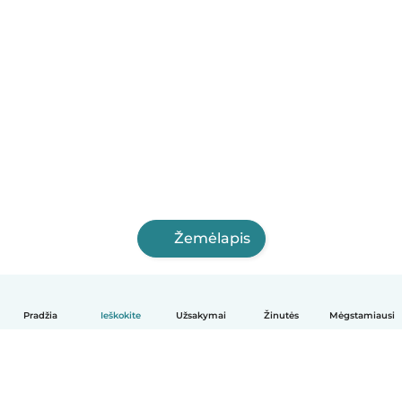
Žemėlapis
Pradžia
Ieškokite
Užsakymai
Žinutės
Mėgstamiausi