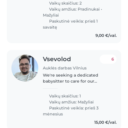
Vaikai yra energingi, draugiški ir
Vaikų skaičius: 2
žaismingi. Ieškome, kad išleistų
Vaikų amžius:
Pradinukai
•
tėvelius pašokti ir galėtų..
Mažyliai
Paskutinė veikla: prieš 1
savaitę
9,00 €/val.
Vsevolod
6
Auklės darbas Vilnius
We're seeking a dedicated
babysitter to care for our
creative and friendly toddler at
your home. Our little one is calm
Vaikų skaičius: 1
and enjoys imaginative play.
Vaikų amžius:
Mažyliai
We'd love to connect with
Paskutinė veikla: prieš 3
someone..
mėnesius
15,00 €/val.