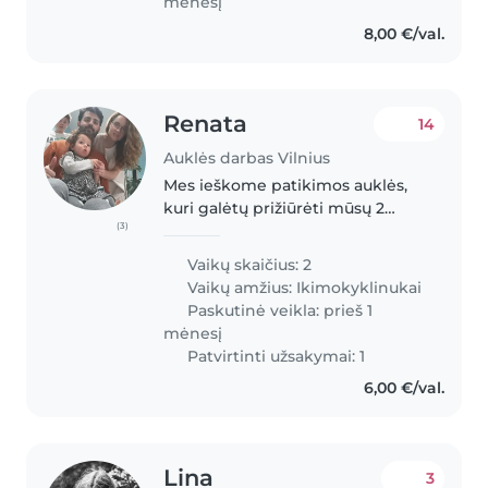
mėnesį
8,00 €/val.
Renata
14
Auklės darbas Vilnius
Mes ieškome patikimos auklės,
kuri galėtų prižiūrėti mūsų 2
(3)
vaikus, 4 ir 5 metų amžiaus. Mūsų
šeima vertina aktyvumą,
Vaikų skaičius: 2
smalsumą ir kūrybiškumą, todėl
Vaikų amžius:
Ikimokyklinukai
ieškome auklės, kuri galėtų
Paskutinė veikla: prieš 1
įtraukti..
mėnesį
Patvirtinti užsakymai: 1
6,00 €/val.
Lina
3