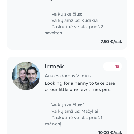
for a nanny that can either speak
English, French or English and
Vaikų skaičius: 1
Lithuanian. I will like to have the
Vaikų amžius:
Kūdikiai
service at least..
Paskutinė veikla: prieš 2
savaites
7,50 €/val.
Irmak
15
Auklės darbas Vilnius
Looking for a nanny to take care
of our little one few times per
week, ideally in the mornings
Vaikų skaičius: 1
Vaikų amžius:
Mažyliai
Paskutinė veikla: prieš 1
mėnesį
10,00 €/val.