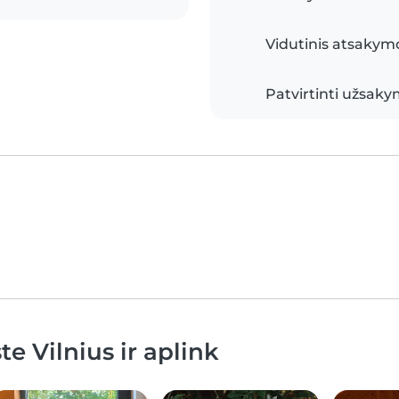
Vidutinis atsakymo
Patvirtinti užsaky
e Vilnius ir aplink