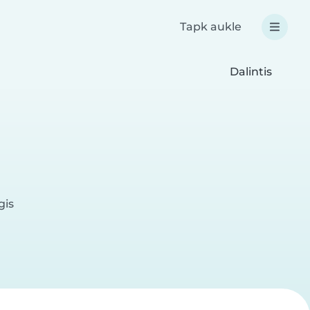
Tapk aukle
Dalintis
gis