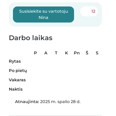
Susisiekite su vartotoju
12
Nina
Darbo laikas
P
A
T
K
Pn
Š
S
Rytas
Po pietų
Vakaras
Naktis
Atnaujinta:
2025 m. spalio 28 d.