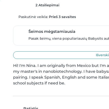
2 Atsiliepimai
Paskutinė veikla:
Prieš 3 savaites
Šeimos mėgstamiausia
Pasak šeimų, viena populiariausių Babysits au
Išversk
Hi! I'm Nina. I am originally from Mexico but I'm a
my master's in nanobiotechnology. I have babysa
pairing. I speak Spanish, English and some Italia
school subjects if need be.
Patirtis