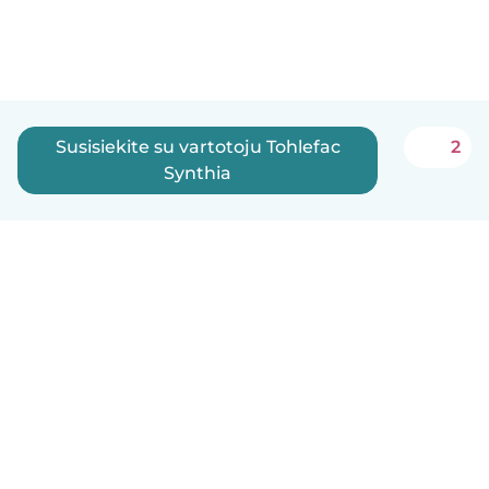
Susisiekite su vartotoju Tohlefac
2
Synthia
Lietuvių
Kaip tai veikia
Pagalba
Sąlygos ir privatumas
Kainos
Įmonės duomenys
Babysits Darbui