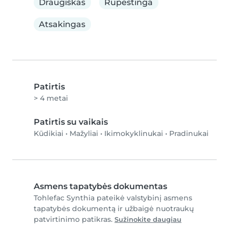
Draugiškas
Rūpestinga
Atsakingas
Patirtis
> 4 metai
Patirtis su vaikais
Kūdikiai
•
Mažyliai
•
Ikimokyklinukai
•
Pradinukai
Asmens tapatybės dokumentas
Tohlefac Synthia pateikė valstybinį asmens
tapatybės dokumentą ir užbaigė nuotraukų
patvirtinimo patikras.
Sužinokite daugiau