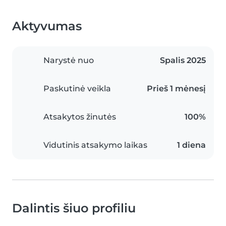
Aktyvumas
Narystė nuo
Spalis 2025
Paskutinė veikla
Prieš 1 mėnesį
Atsakytos žinutės
100%
Vidutinis atsakymo laikas
1 diena
Dalintis šiuo profiliu