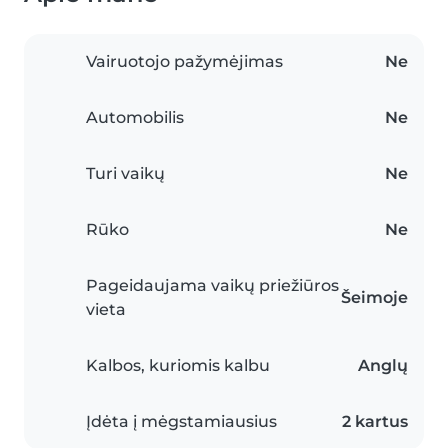
Vairuotojo pažymėjimas
Ne
Automobilis
Ne
Turi vaikų
Ne
Rūko
Ne
Pageidaujama vaikų priežiūros
Šeimoje
vieta
Kalbos, kuriomis kalbu
Anglų
Įdėta į mėgstamiausius
2 kartus