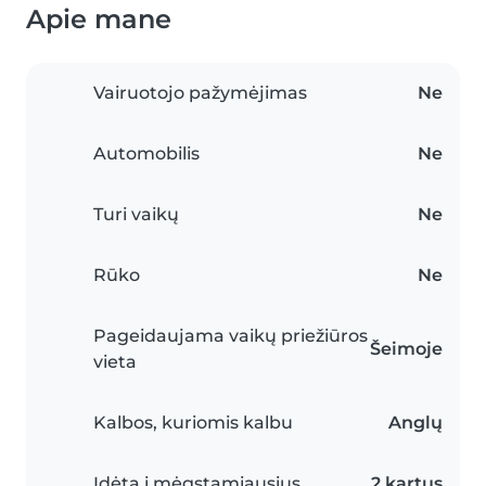
Apie mane
Vairuotojo pažymėjimas
Ne
Automobilis
Ne
Turi vaikų
Ne
Rūko
Ne
Pageidaujama vaikų priežiūros
Šeimoje
vieta
Kalbos, kuriomis kalbu
Anglų
Įdėta į mėgstamiausius
2 kartus