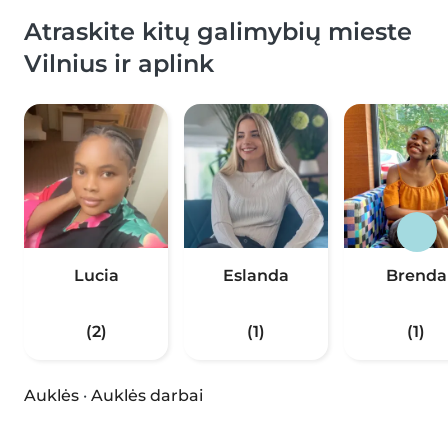
Atraskite kitų galimybių mieste
Vilnius ir aplink
Lucia
Eslanda
Brenda
(2)
(1)
(1)
Auklės
·
Auklės darbai