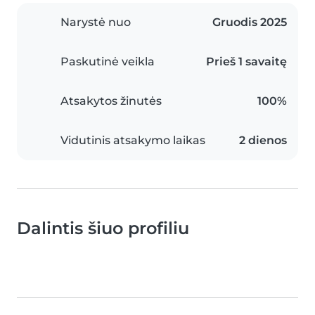
Narystė nuo
Gruodis 2025
Paskutinė veikla
Prieš 1 savaitę
Atsakytos žinutės
100%
Vidutinis atsakymo laikas
2 dienos
Dalintis šiuo profiliu