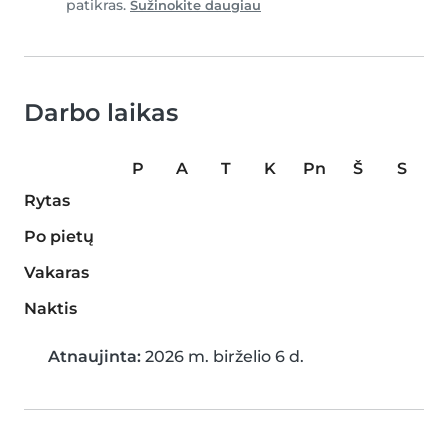
patikras.
Sužinokite daugiau
Darbo laikas
P
A
T
K
Pn
Š
S
Rytas
Po pietų
Vakaras
Naktis
Atnaujinta:
2026 m. birželio 6 d.