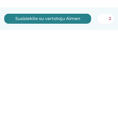
Susisiekite su vartotoju Aimen
2
Lietuvių
Kaip tai veikia
Pagalba
Sąlygos ir privatumas
Kainos
Įmonės duomenys
Babysits Darbui
Bendruomenės standartai