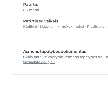
Patirtis
> 3 metai
Patirtis su vaikais
Kūdikiai
•
Mažyliai
•
Ikimokyklinukai
•
Pradinukai
Asmens tapatybės dokumentas
Giulia pateikė valstybinį asmens tapatybės doku
Sužinokite daugiau