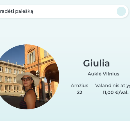
radėti paiešką
Giulia
Auklė Vilnius
Amžius
Valandinis atly
22
11,00 €/val.