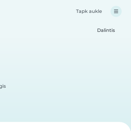
Tapk aukle
Dalintis
gis