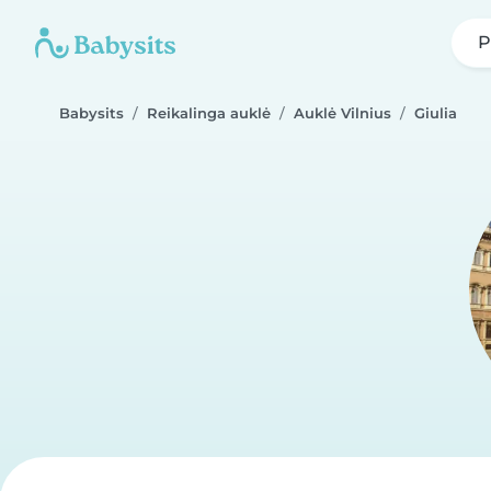
P
Babysits
Reikalinga auklė
Auklė Vilnius
Giulia