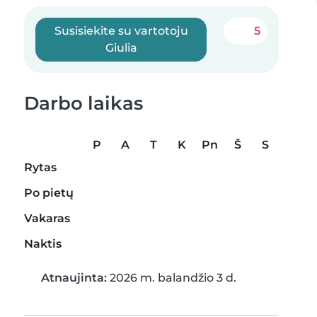
Susisiekite su vartotoju
5
Giulia
Darbo laikas
P
A
T
K
Pn
Š
S
Rytas
Po pietų
Vakaras
Naktis
Atnaujinta:
2026 m. balandžio 3 d.