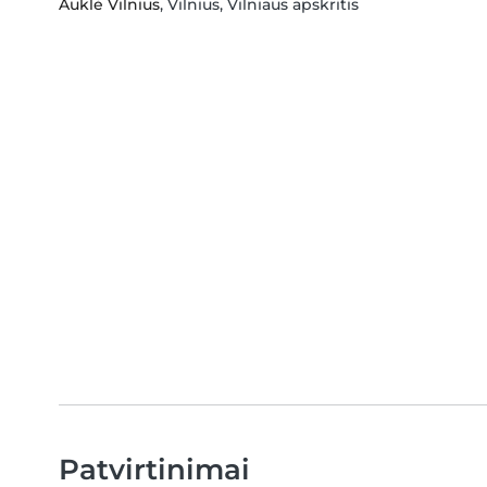
Auklė Vilnius
, Vilnius, Vilniaus apskritis
Patvirtinimai