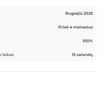
Rugsėjis 2025
Prieš 4 mėnesius
100%
 laikas
15 valandų