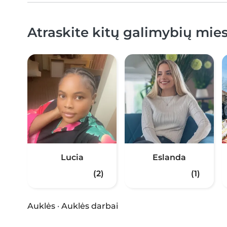
Atraskite kitų galimybių miest
Lucia
Eslanda
(2)
(1)
Auklės
·
Auklės darbai