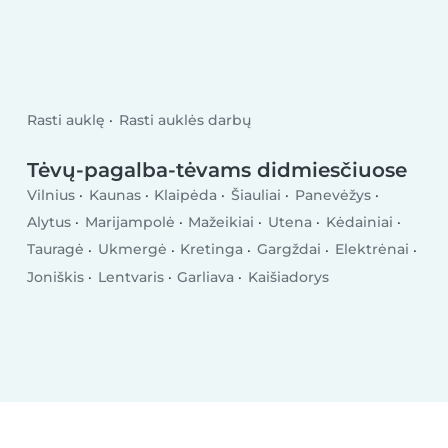
Rasti auklę
Rasti auklės darbų
Tėvų-pagalba-tėvams didmiesčiuose
Vilnius
Kaunas
Klaipėda
Šiauliai
Panevėžys
Alytus
Marijampolė
Mažeikiai
Utena
Kėdainiai
Tauragė
Ukmergė
Kretinga
Gargždai
Elektrėnai
Joniškis
Lentvaris
Garliava
Kaišiadorys