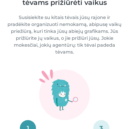
tėvams prižiūrėti vaikus
Susisiekite su kitais tėvais jūsų rajone ir
pradėkite organizuoti nemokamą, abipusę vaikų
priežiūrą, kuri tinka jūsų abiejų grafikams. Jūs
prižiūrite jų vaikus, o jie prižiūri jūsų. Jokie
mokesčiai, jokių agentūrų: tik tėvai padeda
tėvams.
1
3