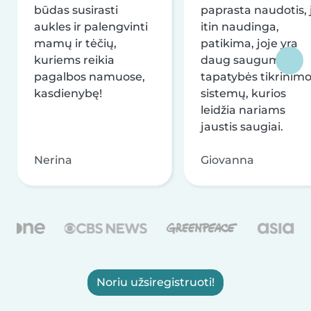
būdas susirasti
paprasta naudotis, j
aukles ir palengvinti
itin naudinga,
mamų ir tėčių,
patikima, joje yra
kuriems reikia
daug saugumo ir
pagalbos namuose,
tapatybės tikrinim
kasdienybę!
sistemų, kurios
leidžia nariams
jaustis saugiai.
Nerina
Giovanna
Noriu užsiregistruoti!