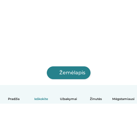
Žemėlapis
Pradžia
Ieškokite
Užsakymai
Žinutės
Mėgstamiausi
Lietuvių