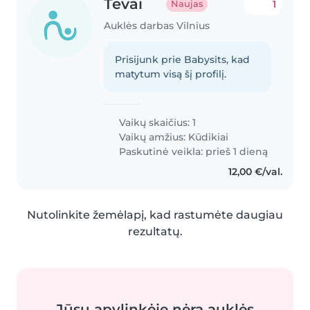
Tėvai
1
Naujas
Auklės darbas Vilnius
Prisijunk prie Babysits, kad
matytum visą šį profilį.
Vaikų skaičius: 1
Vaikų amžius:
Kūdikiai
Paskutinė veikla: prieš 1 dieną
12,00 €/val.
Nutolinkite žemėlapį, kad rastumėte daugiau
rezultatų.
Jūsų apylinkėje nėra auklės