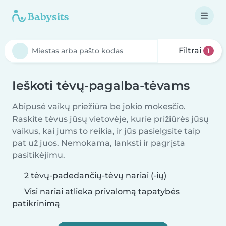
Filtrai
1
Ieškoti tėvų-pagalba-tėvams
Abipusė vaikų priežiūra be jokio mokesčio.
Raskite tėvus jūsų vietovėje, kurie prižiūrės jūsų
vaikus, kai jums to reikia, ir jūs pasielgsite taip
pat už juos. Nemokama, lanksti ir pagrįsta
pasitikėjimu.
2 tėvų-padedančių-tėvų nariai (-ių)
Visi nariai atlieka privalomą tapatybės
patikrinimą