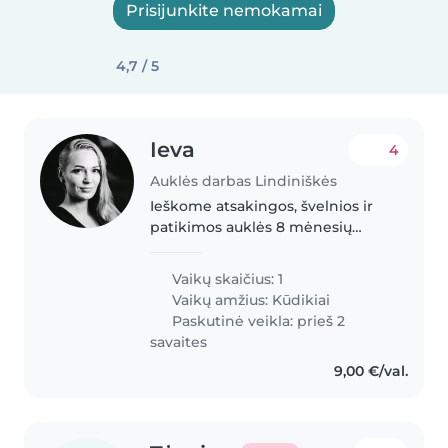
Prisijunkite nemokamai
4,7 / 5
Ieva
4
Auklės darbas Lindiniškės
Ieškome atsakingos, švelnios ir
patikimos auklės 8 mėnesių
kūdikiui. Darbo pobūdis labai
paprastas – pabūti su mažyle
Vaikų skaičius: 1
manieže namuose, kol mama
Vaikų amžius:
Kūdikiai
tvarkosi, prausiasi ar pavalgo.
Paskutinė veikla: prieš 2
Maitinti,..
savaites
9,00 €/val.