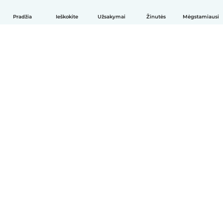
Pradžia
Ieškokite
Užsakymai
Žinutės
Mėgstamiausi
Lietuvių
Kaip tai veikia
Pagalba
Sąlygos ir privatumas
Kainos
Įmonės duomenys
Babysits Darbui
Bendruomenės standartai