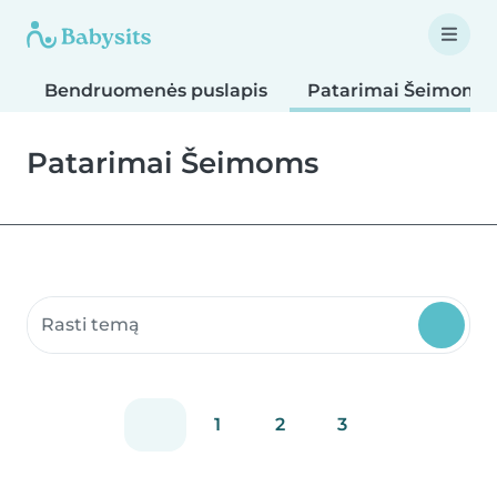
Bendruomenės puslapis
Patarimai Šeimoms
Patarimai Šeimoms
Ieškoti bendruomenės puslapių
1
2
3