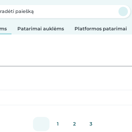
radėti paiešką
oms
Patarimai auklėms
Platformos patarimai
1
2
3