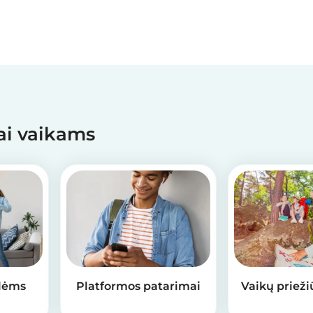
mai vaikams
lėms
Platformos patarimai
Vaikų prieži