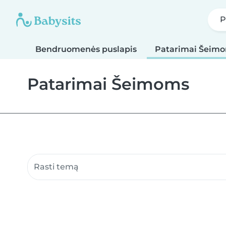
P
Bendruomenės puslapis
Patarimai Šeim
Patarimai Šeimoms
Ieškoti bendruomenės puslapių