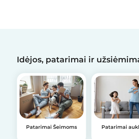
Idėjos, patarimai ir užsiėmi
Patarimai Šeimoms
Patarimai auk