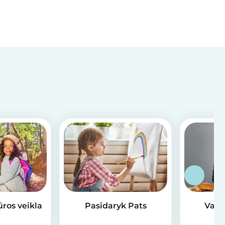
ūros veikla
Pasidaryk Pats
Valg
v