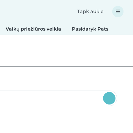
Tapk aukle
Vaikų priežiūros veikla
Pasidaryk Pats
Valgi