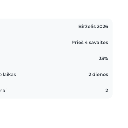
Birželis 2026
Prieš 4 savaites
33%
 laikas
2 dienos
mai
2