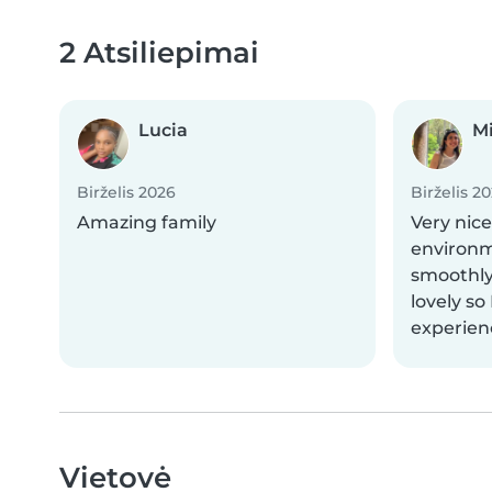
2 Atsiliepimai
Lucia
M
Birželis 2026
Birželis 2
Amazing family
Very nice
environm
smoothly
lovely so
experien
Vietovė