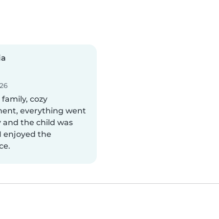
ia
026
 family, cozy
ent, everything went
 and the child was
 I enjoyed the
ce.