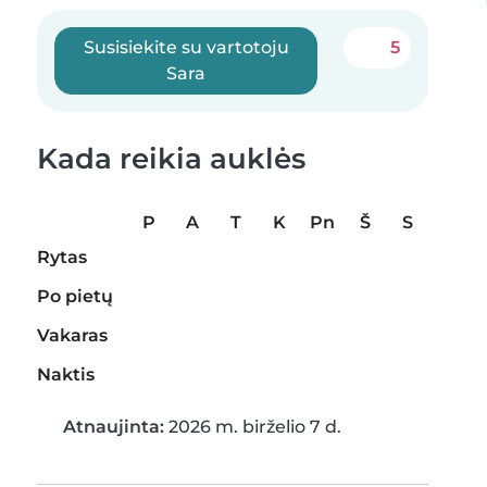
Susisiekite su vartotoju
5
Sara
Kada reikia auklės
P
A
T
K
Pn
Š
S
Rytas
Po pietų
Vakaras
Naktis
Atnaujinta:
2026 m. birželio 7 d.