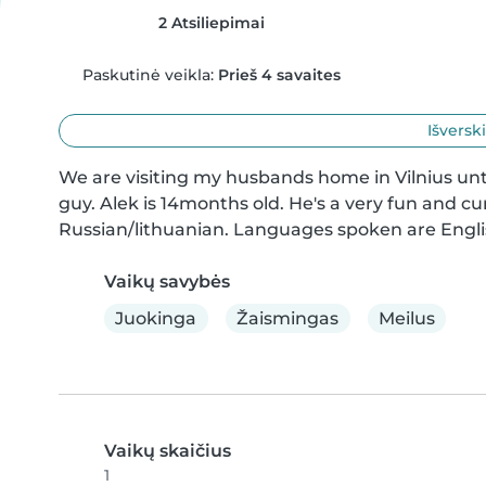
2 Atsiliepimai
Paskutinė veikla:
Prieš 4 savaites
Išversk
We are visiting my husbands home in Vilnius until
guy. Alek is 14months old. He's a very fun and cur
Russian/lithuanian. Languages spoken are Engli
Vaikų savybės
Juokinga
Žaismingas
Meilus
Vaikų skaičius
1