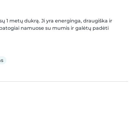
ų 1 metų dukrą. Ji yra energinga, draugiška ir 
 patogiai namuose su mumis ir galėtų padėti 
as