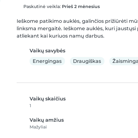
Paskutinė veikla:
Prieš 2 mėnesius
Ieškome patikimo auklės, galinčios prižiūrėti mūs
linksma mergaitė. Ieškome auklės, kuri jaustųsi
atliekant kai kuriuos namų darbus.
Vaikų savybės
Energingas
Draugiškas
Žaisming
Vaikų skaičius
1
Vaikų amžius
Mažyliai