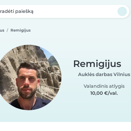
radėti paiešką
ius
Remigijus
Remigijus
Auklės darbas Vilnius
Valandinis atlygis
10,00 €/val.