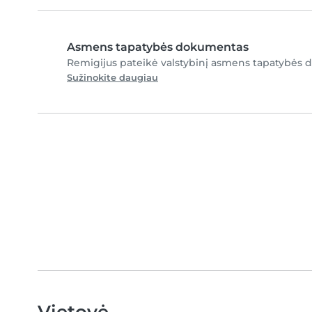
Asmens tapatybės dokumentas
Remigijus pateikė valstybinį asmens tapatybės d
Sužinokite daugiau
Vietovė