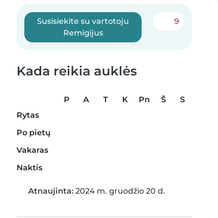
Susisiekite su vartotoju
9
Remigijus
Kada reikia auklės
P
A
T
K
Pn
Š
S
Rytas
Po pietų
Vakaras
Naktis
Atnaujinta:
2024 m. gruodžio 20 d.