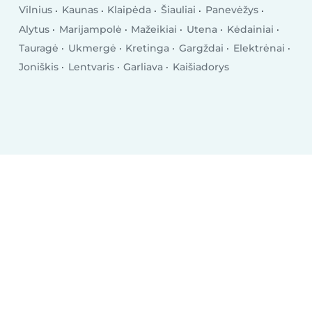
Vilnius
Kaunas
Klaipėda
Šiauliai
Panevėžys
Alytus
Marijampolė
Mažeikiai
Utena
Kėdainiai
Tauragė
Ukmergė
Kretinga
Gargždai
Elektrėnai
Joniškis
Lentvaris
Garliava
Kaišiadorys