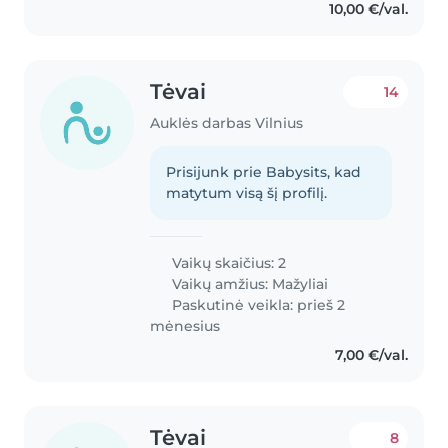
10,00 €/val.
Tėvai
14
Auklės darbas Vilnius
Prisijunk prie Babysits, kad
matytum visą šį profilį.
Vaikų skaičius: 2
Vaikų amžius:
Mažyliai
Paskutinė veikla: prieš 2
mėnesius
7,00 €/val.
Tėvai
8