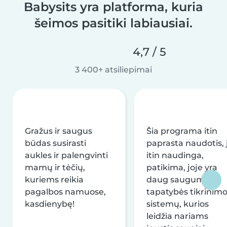
Babysits yra platforma, kuria
šeimos pasitiki labiausiai.
4,7 / 5
3 400+ atsiliepimai
Gražus ir saugus
Šia programa itin
būdas susirasti
paprasta naudotis, j
aukles ir palengvinti
itin naudinga,
mamų ir tėčių,
patikima, joje yra
kuriems reikia
daug saugumo ir
pagalbos namuose,
tapatybės tikrinim
kasdienybę!
sistemų, kurios
leidžia nariams