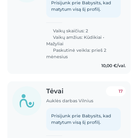
Prisijunk prie Babysits, kad
matytum visą šį profilį.
Vaikų skaičius: 2
Vaikų amžius:
Kūdikiai
•
Mažyliai
Paskutinė veikla: prieš 2
mėnesius
10,00 €/val.
Tėvai
17
Auklės darbas Vilnius
Prisijunk prie Babysits, kad
matytum visą šį profilį.