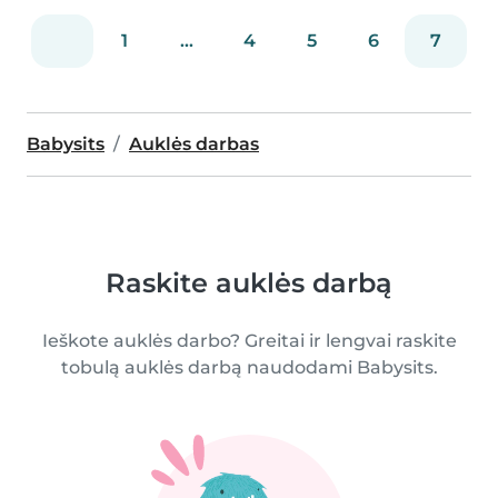
1
...
4
5
6
7
Babysits
Auklės darbas
Raskite auklės darbą
Ieškote auklės darbo? Greitai ir lengvai raskite
tobulą auklės darbą naudodami Babysits.