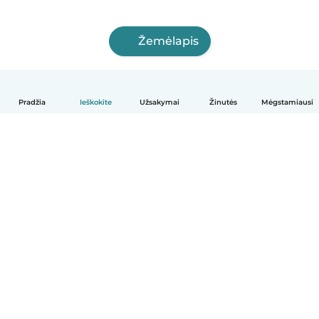
Žemėlapis
Pradžia
Ieškokite
Užsakymai
Žinutės
Mėgstamiausi
Lietuvių
Kaip tai veikia
Pagalba
Sąlygos ir privatumas
Kainos
Įmonės duomenys
Babysits Darbui
Bendruomenės standartai