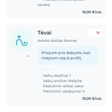
savaitę
10,00 €/val.
Tėvai
19
Auklės darbas Kaunas
Prisijunk prie Babysits, kad
(2)
matytum visą šį profilį.
Vaikų skaičius: 1
Vaikų amžius:
Mažyliai
Paskutinė veikla: vakar
Patvirtinti užsakymai: 4
10,00 €/val.