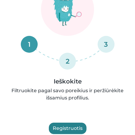
1
3
2
Ieškokite
Filtruokite pagal savo poreikius ir peržiūrėkite
išsamius profilius.
Registruotis