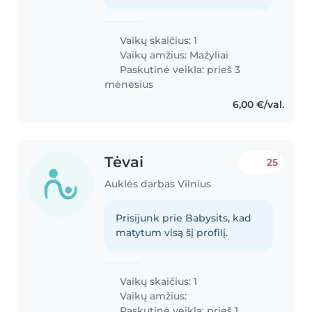
Vaikų skaičius: 1
Vaikų amžius:
Mažyliai
Paskutinė veikla: prieš 3
mėnesius
6,00 €/val.
Tėvai
25
Auklės darbas Vilnius
Prisijunk prie Babysits, kad
matytum visą šį profilį.
Vaikų skaičius: 1
Vaikų amžius:
Paskutinė veikla: prieš 1