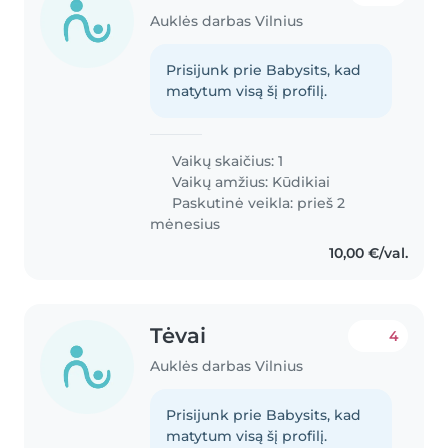
Auklės darbas Vilnius
Prisijunk prie Babysits, kad
matytum visą šį profilį.
Vaikų skaičius: 1
Vaikų amžius:
Kūdikiai
Paskutinė veikla: prieš 2
mėnesius
10,00 €/val.
Tėvai
4
Auklės darbas Vilnius
Prisijunk prie Babysits, kad
matytum visą šį profilį.