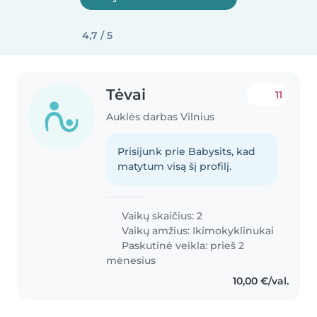
4,7 / 5
Tėvai
11
Auklės darbas Vilnius
Prisijunk prie Babysits, kad
matytum visą šį profilį.
Vaikų skaičius: 2
Vaikų amžius:
Ikimokyklinukai
Paskutinė veikla: prieš 2
mėnesius
10,00 €/val.