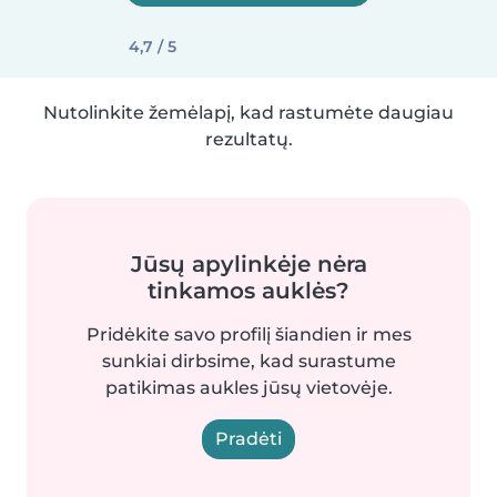
4,7 / 5
Nutolinkite žemėlapį, kad rastumėte daugiau
rezultatų.
Jūsų apylinkėje nėra
tinkamos auklės?
Pridėkite savo profilį šiandien ir mes
sunkiai dirbsime, kad surastume
patikimas aukles jūsų vietovėje.
Pradėti