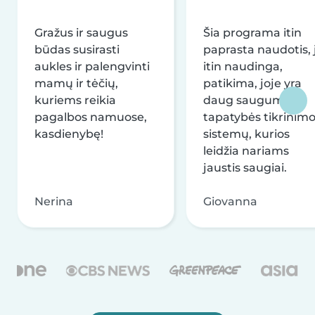
Gražus ir saugus
Šia programa itin
būdas susirasti
paprasta naudotis, j
aukles ir palengvinti
itin naudinga,
mamų ir tėčių,
patikima, joje yra
kuriems reikia
daug saugumo ir
pagalbos namuose,
tapatybės tikrinim
kasdienybę!
sistemų, kurios
leidžia nariams
jaustis saugiai.
Nerina
Giovanna