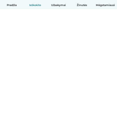
Pradžia
Ieškokite
Užsakymai
Žinutės
Mėgstamiausi
Lietuvių
Kaip tai veikia
Pagalba
Sąlygos ir privatumas
Kainos
Įmonės duomenys
Babysits Darbui
Bendruomenės standartai
© Babysits B.V.