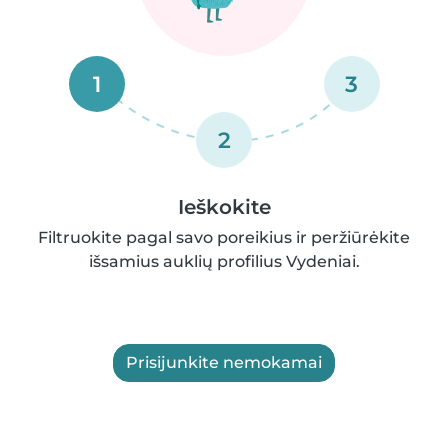
1
3
2
Ieškokite
Filtruokite pagal savo poreikius ir peržiūrėkite
išsamius auklių profilius Vydeniai.
Prisijunkite nemokamai