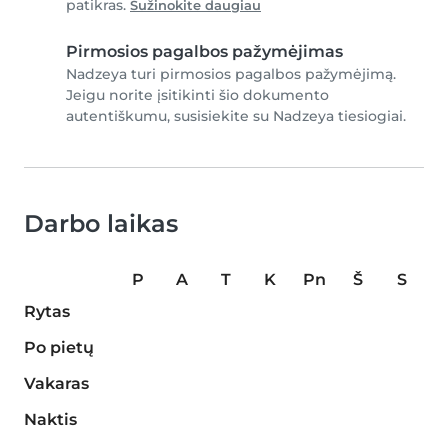
patikras.
Sužinokite daugiau
Pirmosios pagalbos pažymėjimas
Nadzeya turi pirmosios pagalbos pažymėjimą.
Jeigu norite įsitikinti šio dokumento
autentiškumu, susisiekite su Nadzeya tiesiogiai.
Darbo laikas
P
A
T
K
Pn
Š
S
Rytas
Po pietų
Vakaras
Naktis