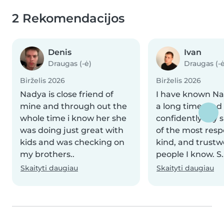
2 Rekomendacijos
Denis
Ivan
Draugas (-ė)
Draugas (-ė
Birželis 2026
Birželis 2026
Nadya is close friend of
I have known Na
mine and through out the
a long time, and 
whole time i know her she
confidently say s
was doing just great with
of the most resp
kids and was checking on
kind, and trustw
my brothers..
people I know. S.
Skaityti daugiau
Skaityti daugiau