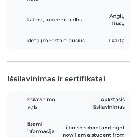
Anglų
Kalbos, kuriomis kalbu
Rusų
Įdėta į mėgstamiausius
1 kartą
Išsilavinimas ir sertifikatai
Išsilavinimo
Aukštasis
lygis
išsilavinimas
Išsami
i finish school and right
informacija
now i am a student from