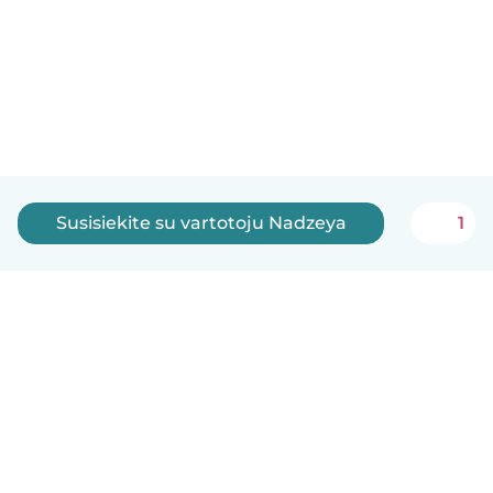
Susisiekite su vartotoju Nadzeya
1
Lietuvių
Kaip tai veikia
Pagalba
Sąlygos ir privatumas