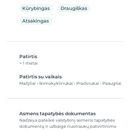
Kūrybingas
Draugiškas
Atsakingas
Patirtis
> 1 metai
Patirtis su vaikais
Mažyliai
•
Ikimokyklinukai
•
Pradinukai
•
Paaugliai
Asmens tapatybės dokumentas
Nadzeya pateikė valstybinį asmens tapatybės
dokumentą ir užbaigė nuotraukų patvirtinimo