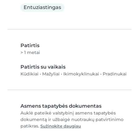
Entuziastingas
Patirtis
> 1 metai
Patirtis su vaikais
Kūdikiai
•
Mažyliai
•
Ikimokyklinukai
•
Pradinukai
Asmens tapatybės dokumentas
Auklė pateikė valstybinį asmens tapatybės
dokumentą ir užbaigė nuotraukų patvirtinimo
patikras.
Sužinokite daugiau