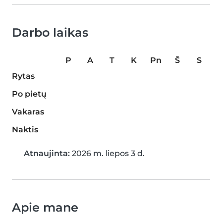
Darbo laikas
P
A
T
K
Pn
Š
S
Rytas
Po pietų
Vakaras
Naktis
Atnaujinta:
2026 m. liepos 3 d.
Apie mane