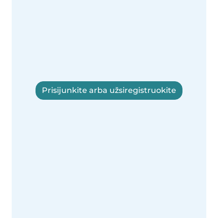
Prisijunkite arba užsiregistruokite