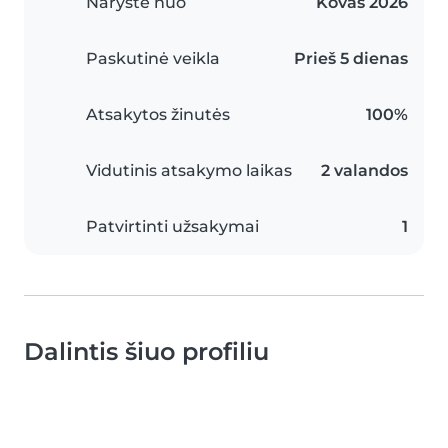
Narystė nuo
Kovas 2026
Paskutinė veikla
Prieš 5 dienas
Atsakytos žinutės
100%
Vidutinis atsakymo laikas
2 valandos
Patvirtinti užsakymai
1
Dalintis šiuo profiliu