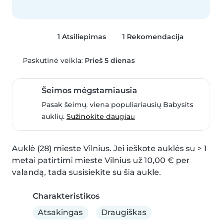
1 Atsiliepimas
1 Rekomendacija
Paskutinė veikla:
Prieš 5 dienas
Šeimos mėgstamiausia
Pasak šeimų, viena populiariausių Babysits
auklių.
Sužinokite daugiau
Auklė (28) mieste Vilnius. Jei ieškote auklės su > 1 
metai patirtimi mieste Vilnius už 10,00 € per 
valandą, tada susisiekite su šia aukle.
Charakteristikos
Atsakingas
Draugiškas