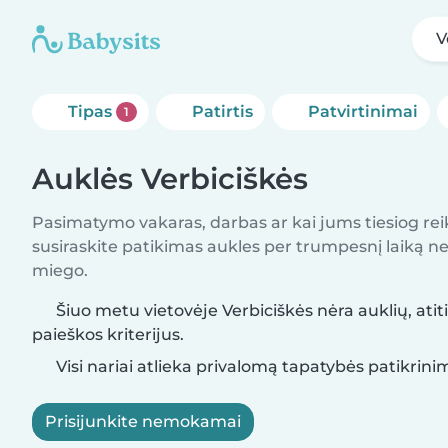
V
Tipas
Patirtis
Patvirtinimai
1
Auklės Verbiciškės
Pasimatymo vakaras, darbas ar kai jums tiesiog rei
susiraskite patikimas aukles per trumpesnį laiką nei 
miego.
Šiuo metu vietovėje Verbiciškės nėra auklių, atit
paieškos kriterijus.
Visi nariai atlieka privalomą tapatybės patikrini
Prisijunkite nemokamai