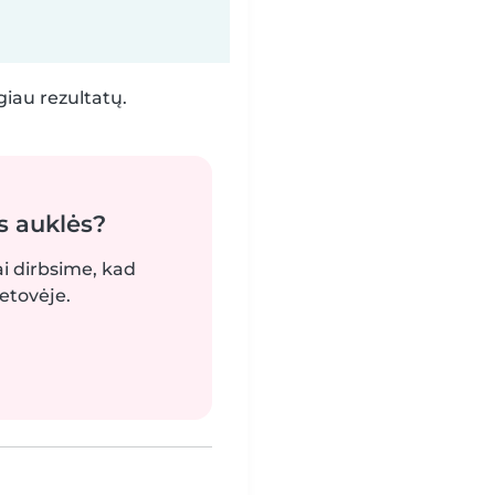
iau rezultatų.
s auklės?
ai dirbsime, kad
etovėje.