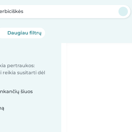
erbiciškės
Daugiau filtrų
kia pertraukos:
reikia susitarti dėl
inkančių šiuos
mą