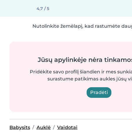
4,7 / 5
Nutolinkite žemėlapį, kad rastumėte daug
Jūsų apylinkėje nėra tinkamo
Pridėkite savo profilį šiandien ir mes sunki
surastume patikimas aukles jūsų vi
Pradėti
Babysits
Auklė
Vaidotai