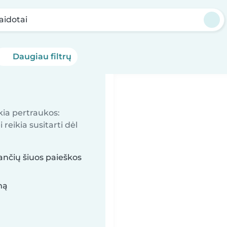
aidotai
Daugiau filtrų
kia pertraukos:
reikia susitarti dėl
kančių šiuos paieškos
mą