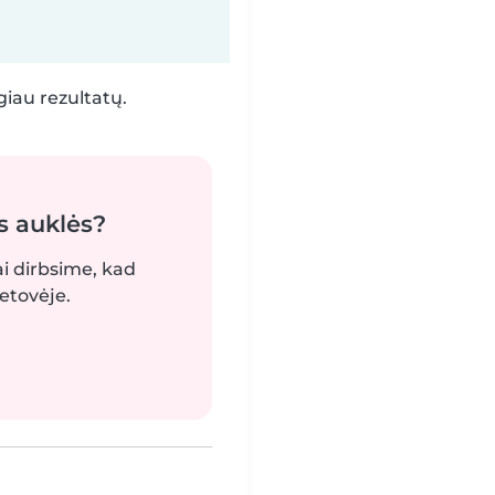
iau rezultatų.
s auklės?
ai dirbsime, kad
etovėje.