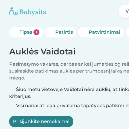
V
Tipas
Patirtis
Patvirtinimai
1
Auklės Vaidotai
Pasimatymo vakaras, darbas ar kai jums tiesiog rei
susiraskite patikimas aukles per trumpesnį laiką nei 
miego.
Šiuo metu vietovėje Vaidotai nėra auklių, atitin
kriterijus.
Visi nariai atlieka privalomą tapatybės patikrini
Prisijunkite nemokamai