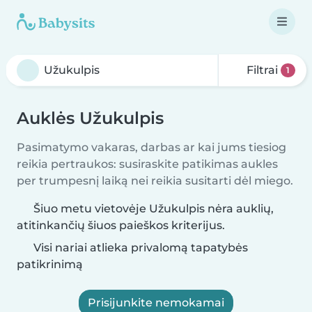
Filtrai
1
Auklės Užukulpis
Pasimatymo vakaras, darbas ar kai jums tiesiog
reikia pertraukos: susiraskite patikimas aukles
per trumpesnį laiką nei reikia susitarti dėl miego.
Šiuo metu vietovėje Užukulpis nėra auklių,
atitinkančių šiuos paieškos kriterijus.
Visi nariai atlieka privalomą tapatybės
patikrinimą
Prisijunkite nemokamai