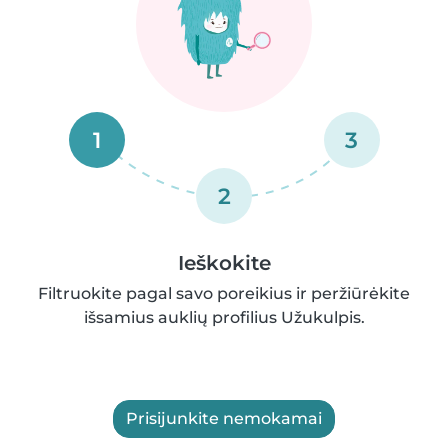
1
3
2
Ieškokite
Filtruokite pagal savo poreikius ir peržiūrėkite
išsamius auklių profilius Užukulpis.
Prisijunkite nemokamai