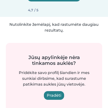
4,7 / 5
Nutolinkite žemėlapį, kad rastumėte daugiau
rezultatų.
Jūsų apylinkėje nėra
tinkamos auklės?
Pridėkite savo profilį šiandien ir mes
sunkiai dirbsime, kad surastume
patikimas aukles jūsų vietovėje.
Pradėti