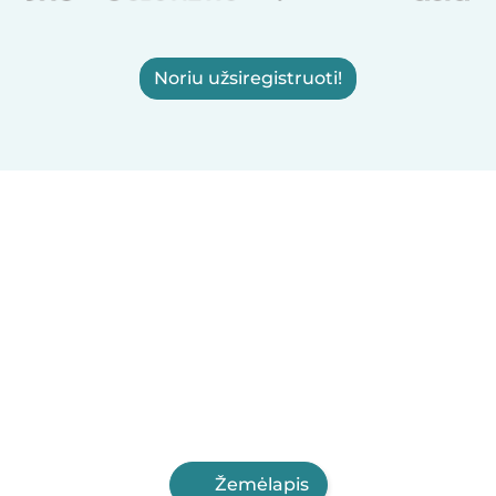
Noriu užsiregistruoti!
Žemėlapis