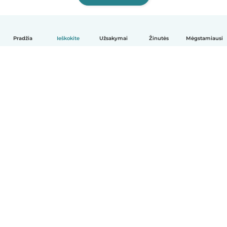
Pradžia
Ieškokite
Užsakymai
Žinutės
Mėgstamiausi
Lietuvių
Kaip tai veikia
Pagalba
Sąlygos ir privatumas
Kainos
Įmonės duomenys
Babysits Darbui
Bendruomenės standartai
© Babysits B.V.