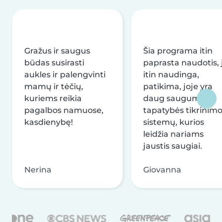
Gražus ir saugus
Šia programa itin
būdas susirasti
paprasta naudotis, j
aukles ir palengvinti
itin naudinga,
mamų ir tėčių,
patikima, joje yra
kuriems reikia
daug saugumo ir
pagalbos namuose,
tapatybės tikrinim
kasdienybę!
sistemų, kurios
leidžia nariams
jaustis saugiai.
Nerina
Giovanna