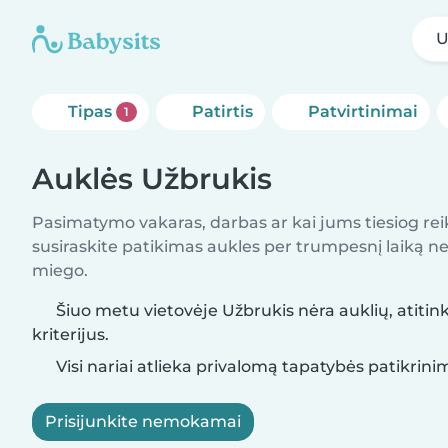
U
Tipas
Patirtis
Patvirtinimai
1
Auklės Užbrukis
Pasimatymo vakaras, darbas ar kai jums tiesiog rei
susiraskite patikimas aukles per trumpesnį laiką nei 
miego.
Šiuo metu vietovėje Užbrukis nėra auklių, atitin
kriterijus.
Visi nariai atlieka privalomą tapatybės patikrini
Prisijunkite nemokamai