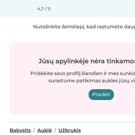
4,7 / 5
Nutolinkite žemėlapį, kad rastumėte daug
Jūsų apylinkėje nėra tinkamo
Pridėkite savo profilį šiandien ir mes sunki
surastume patikimas aukles jūsų vi
Pradėti
Babysits
Auklė
Užbrukis