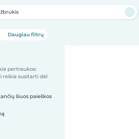
žbrukis
Daugiau filtrų
kia pertraukos:
reikia susitarti dėl
kančių šiuos paieškos
mą