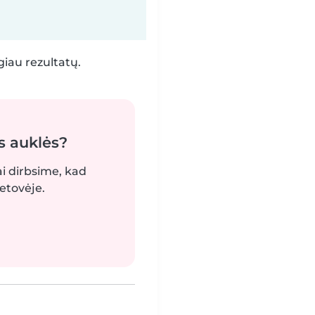
iau rezultatų.
s auklės?
ai dirbsime, kad
etovėje.