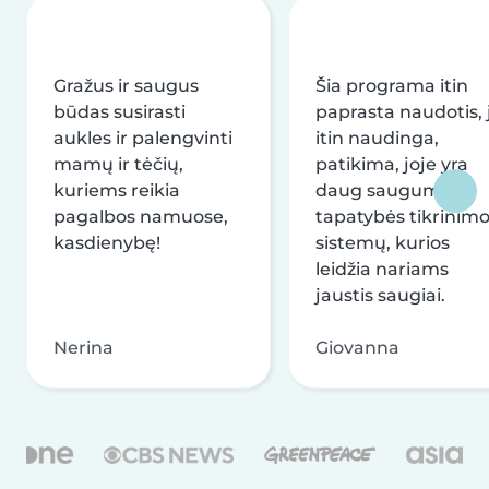
Gražus ir saugus
Šia programa itin
būdas susirasti
paprasta naudotis, j
aukles ir palengvinti
itin naudinga,
mamų ir tėčių,
patikima, joje yra
kuriems reikia
daug saugumo ir
pagalbos namuose,
tapatybės tikrinim
kasdienybę!
sistemų, kurios
leidžia nariams
jaustis saugiai.
Nerina
Giovanna