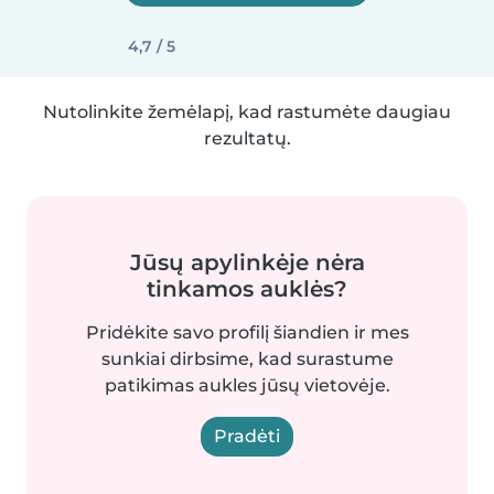
4,7 / 5
Nutolinkite žemėlapį, kad rastumėte daugiau
rezultatų.
Jūsų apylinkėje nėra
tinkamos auklės?
Pridėkite savo profilį šiandien ir mes
sunkiai dirbsime, kad surastume
patikimas aukles jūsų vietovėje.
Pradėti