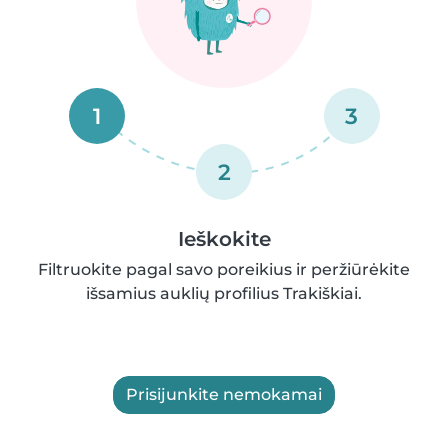
1
3
2
Ieškokite
Filtruokite pagal savo poreikius ir peržiūrėkite
išsamius auklių profilius Trakiškiai.
Prisijunkite nemokamai