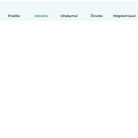
Pradžia
Ieškokite
Užsakymai
Žinutės
Mėgstamiausi
Lietuvių
Kaip tai veikia
Pagalba
Sąlygos ir privatumas
Kainos
Įmonės duomenys
Babysits Darbui
Bendruomenės standartai
© Babysits B.V.