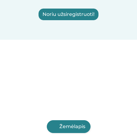
Noriu užsiregistruoti!
Žemėlapis