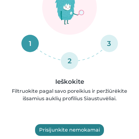
1
3
2
Ieškokite
Filtruokite pagal savo poreikius ir peržiūrėkite
išsamius auklių profilius Siaustuvėliai.
Prisijunkite nemokamai