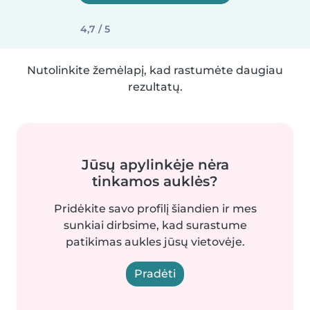
4,7 / 5
Nutolinkite žemėlapį, kad rastumėte daugiau
rezultatų.
Jūsų apylinkėje nėra
tinkamos auklės?
Pridėkite savo profilį šiandien ir mes
sunkiai dirbsime, kad surastume
patikimas aukles jūsų vietovėje.
Pradėti