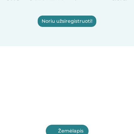
Noriu užsiregistruoti!
Žemėlapis