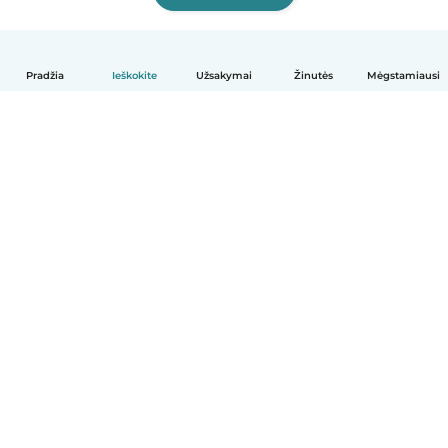
Pradžia
Ieškokite
Užsakymai
Žinutės
Mėgstamiausi
Lietuvių
Kaip tai veikia
Pagalba
Sąlygos ir privatumas
Kainos
Įmonės duomenys
Babysits Darbui
Bendruomenės standartai
© Babysits B.V.