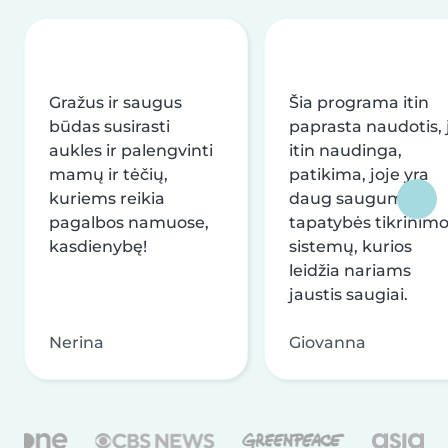
Gražus ir saugus
Šia programa itin
būdas susirasti
paprasta naudotis, j
aukles ir palengvinti
itin naudinga,
mamų ir tėčių,
patikima, joje yra
kuriems reikia
daug saugumo ir
pagalbos namuose,
tapatybės tikrinim
kasdienybę!
sistemų, kurios
leidžia nariams
jaustis saugiai.
Nerina
Giovanna