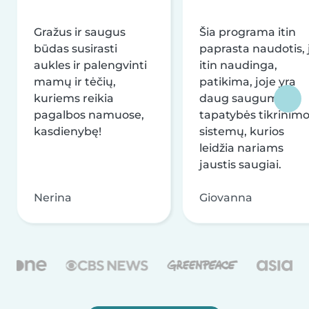
Gražus ir saugus
Šia programa itin
būdas susirasti
paprasta naudotis, j
aukles ir palengvinti
itin naudinga,
mamų ir tėčių,
patikima, joje yra
kuriems reikia
daug saugumo ir
pagalbos namuose,
tapatybės tikrinim
kasdienybę!
sistemų, kurios
leidžia nariams
jaustis saugiai.
Nerina
Giovanna