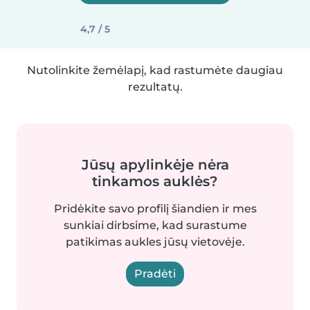
4,7 / 5
Nutolinkite žemėlapį, kad rastumėte daugiau
rezultatų.
Jūsų apylinkėje nėra
tinkamos auklės?
Pridėkite savo profilį šiandien ir mes
sunkiai dirbsime, kad surastume
patikimas aukles jūsų vietovėje.
Pradėti