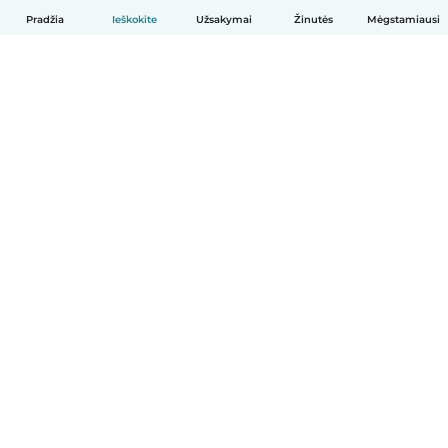
Pradžia
Ieškokite
Užsakymai
Žinutės
Mėgstamiausi
Lietuvių
Kaip tai veikia
Pagalba
Sąlygos ir privatumas
Kainos
Įmonės duomenys
Babysits Darbui
Bendruomenės standartai
© Babysits B.V.