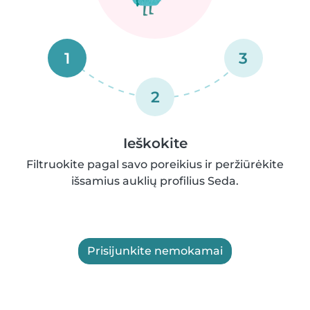
1
3
2
Ieškokite
Filtruokite pagal savo poreikius ir peržiūrėkite
išsamius auklių profilius Seda.
Prisijunkite nemokamai