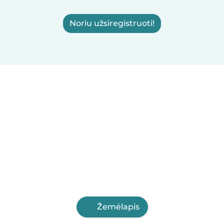
Noriu užsiregistruoti!
Žemėlapis