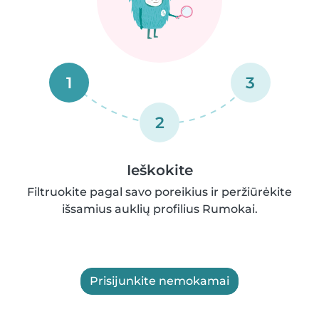
1
3
2
Ieškokite
Filtruokite pagal savo poreikius ir peržiūrėkite
išsamius auklių profilius Rumokai.
Prisijunkite nemokamai