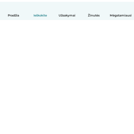
Pradžia
Ieškokite
Užsakymai
Žinutės
Mėgstamiausi
Lietuvių
Kaip tai veikia
Pagalba
Sąlygos ir privatumas
Kainos
Įmonės duomenys
Babysits Darbui
Bendruomenės standartai
© Babysits B.V.