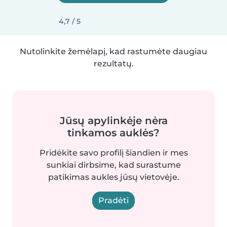
4,7 / 5
Nutolinkite žemėlapį, kad rastumėte daugiau
rezultatų.
Jūsų apylinkėje nėra
tinkamos auklės?
Pridėkite savo profilį šiandien ir mes
sunkiai dirbsime, kad surastume
patikimas aukles jūsų vietovėje.
Pradėti