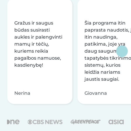
Gražus ir saugus
Šia programa itin
būdas susirasti
paprasta naudotis, j
aukles ir palengvinti
itin naudinga,
mamų ir tėčių,
patikima, joje yra
kuriems reikia
daug saugumo ir
pagalbos namuose,
tapatybės tikrinim
kasdienybę!
sistemų, kurios
leidžia nariams
jaustis saugiai.
Nerina
Giovanna