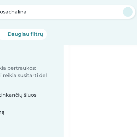
osachalina
Daugiau filtrų
kia pertraukos:
reikia susitarti dėl
tinkančių šiuos
mą