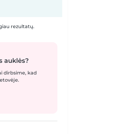
iau rezultatų.
s auklės?
ai dirbsime, kad
etovėje.