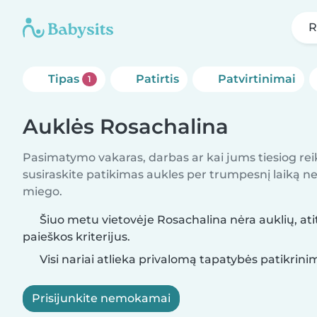
R
Tipas
Patirtis
Patvirtinimai
1
Auklės Rosachalina
Pasimatymo vakaras, darbas ar kai jums tiesiog rei
susiraskite patikimas aukles per trumpesnį laiką nei 
miego.
Šiuo metu vietovėje Rosachalina nėra auklių, ati
paieškos kriterijus.
Visi nariai atlieka privalomą tapatybės patikrini
Prisijunkite nemokamai