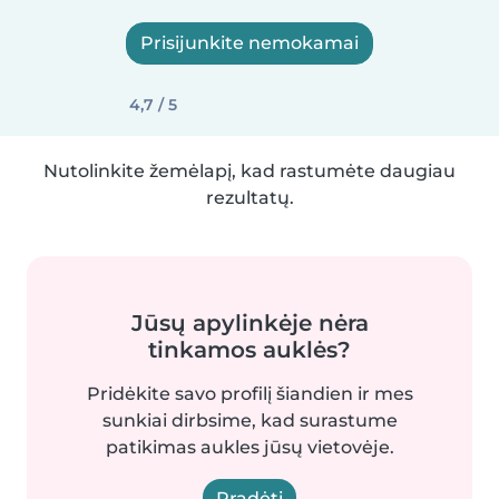
Prisijunkite nemokamai
4,7 / 5
Nutolinkite žemėlapį, kad rastumėte daugiau
rezultatų.
Jūsų apylinkėje nėra
tinkamos auklės?
Pridėkite savo profilį šiandien ir mes
sunkiai dirbsime, kad surastume
patikimas aukles jūsų vietovėje.
Pradėti