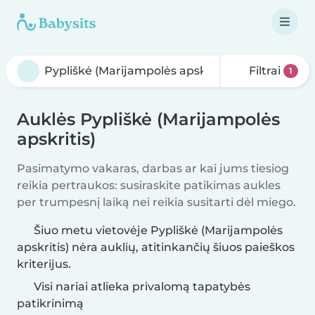
Filtrai
1
Auklės Pypliškė (Marijampolės
apskritis)
Pasimatymo vakaras, darbas ar kai jums tiesiog
reikia pertraukos: susiraskite patikimas aukles
per trumpesnį laiką nei reikia susitarti dėl miego.
Šiuo metu vietovėje Pypliškė (Marijampolės
apskritis) nėra auklių, atitinkančių šiuos paieškos
kriterijus.
Visi nariai atlieka privalomą tapatybės
patikrinimą