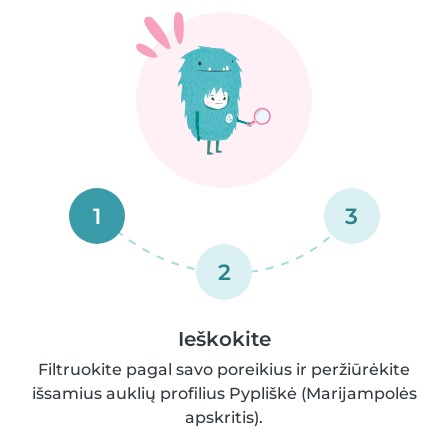
1
3
2
Ieškokite
Filtruokite pagal savo poreikius ir peržiūrėkite
išsamius auklių profilius Pypliškė (Marijampolės
apskritis).