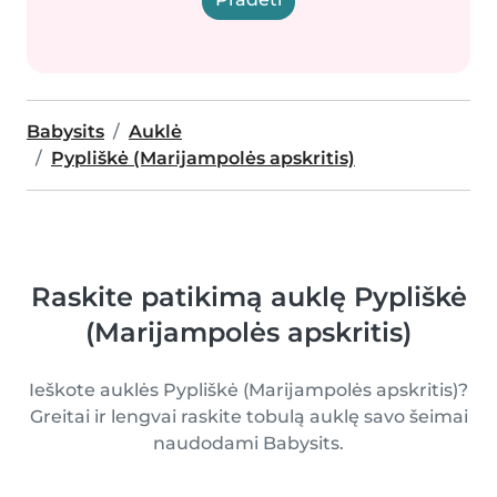
Babysits
Auklė
Pypliškė (Marijampolės apskritis)
Raskite patikimą auklę Pypliškė
(Marijampolės apskritis)
Ieškote auklės Pypliškė (Marijampolės apskritis)?
Greitai ir lengvai raskite tobulą auklę savo šeimai
naudodami Babysits.