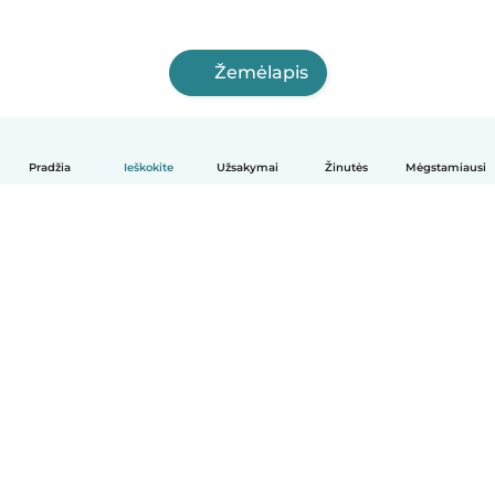
Žemėlapis
Pradžia
Ieškokite
Užsakymai
Žinutės
Mėgstamiausi
Lietuvių
Kaip tai veikia
Pagalba
Sąlygos ir privatumas
Kainos
Įmonės duomenys
Babysits Darbui
Bendruomenės standartai