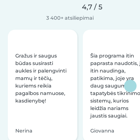
4,7 / 5
3 400+ atsiliepimai
Gražus ir saugus
Šia programa itin
būdas susirasti
paprasta naudotis, j
aukles ir palengvinti
itin naudinga,
mamų ir tėčių,
patikima, joje yra
kuriems reikia
daug saugumo ir
pagalbos namuose,
tapatybės tikrinim
kasdienybę!
sistemų, kurios
leidžia nariams
jaustis saugiai.
Nerina
Giovanna