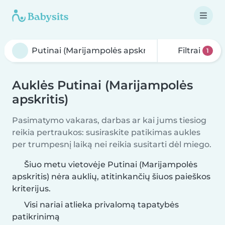
Filtrai
1
Auklės Putinai (Marijampolės
apskritis)
Pasimatymo vakaras, darbas ar kai jums tiesiog
reikia pertraukos: susiraskite patikimas aukles
per trumpesnį laiką nei reikia susitarti dėl miego.
Šiuo metu vietovėje Putinai (Marijampolės
apskritis) nėra auklių, atitinkančių šiuos paieškos
kriterijus.
Visi nariai atlieka privalomą tapatybės
patikrinimą