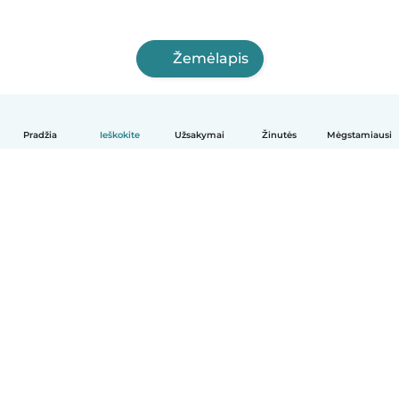
Žemėlapis
Pradžia
Ieškokite
Užsakymai
Žinutės
Mėgstamiausi
Lietuvių
Kaip tai veikia
Pagalba
Sąlygos ir privatumas
Kainos
Įmonės duomenys
Babysits Darbui
Bendruomenės standartai