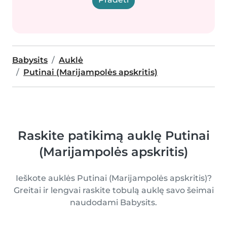
Babysits
Auklė
Putinai (Marijampolės apskritis)
Raskite patikimą auklę Putinai
(Marijampolės apskritis)
Ieškote auklės Putinai (Marijampolės apskritis)?
Greitai ir lengvai raskite tobulą auklę savo šeimai
naudodami Babysits.