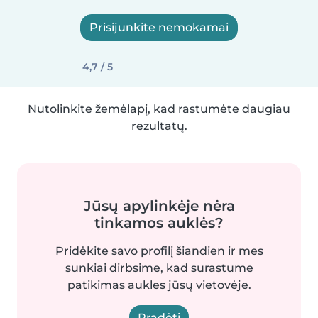
Prisijunkite nemokamai
4,7 / 5
Nutolinkite žemėlapį, kad rastumėte daugiau
rezultatų.
Jūsų apylinkėje nėra
tinkamos auklės?
Pridėkite savo profilį šiandien ir mes
sunkiai dirbsime, kad surastume
patikimas aukles jūsų vietovėje.
Pradėti