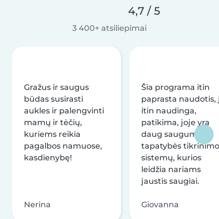
4,7 / 5
3 400+ atsiliepimai
Gražus ir saugus
Šia programa itin
būdas susirasti
paprasta naudotis, j
aukles ir palengvinti
itin naudinga,
mamų ir tėčių,
patikima, joje yra
kuriems reikia
daug saugumo ir
pagalbos namuose,
tapatybės tikrinim
kasdienybę!
sistemų, kurios
leidžia nariams
jaustis saugiai.
Nerina
Giovanna