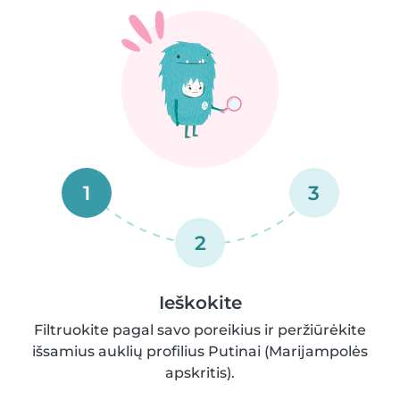
1
3
2
Ieškokite
Filtruokite pagal savo poreikius ir peržiūrėkite
išsamius auklių profilius Putinai (Marijampolės
apskritis).