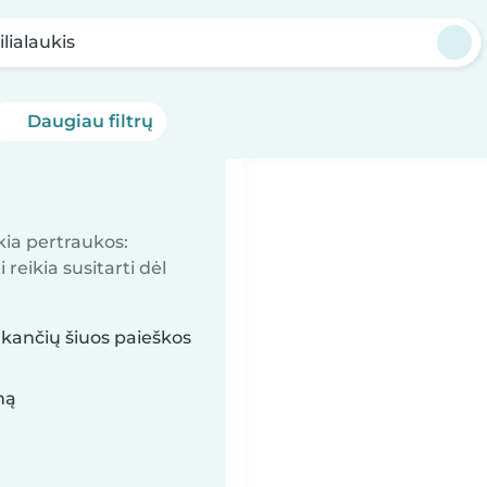
ilialaukis
Daugiau filtrų
kia pertraukos:
reikia susitarti dėl
inkančių šiuos paieškos
mą