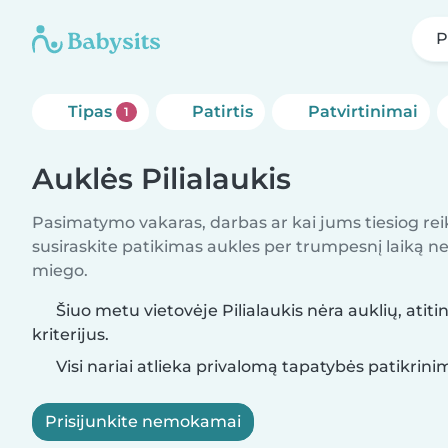
P
Tipas
Patirtis
Patvirtinimai
1
Auklės Pilialaukis
Pasimatymo vakaras, darbas ar kai jums tiesiog rei
susiraskite patikimas aukles per trumpesnį laiką nei 
miego.
Šiuo metu vietovėje Pilialaukis nėra auklių, atit
kriterijus.
Visi nariai atlieka privalomą tapatybės patikrini
Prisijunkite nemokamai