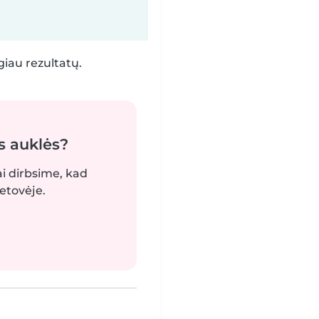
iau rezultatų.
s auklės?
ai dirbsime, kad
etovėje.