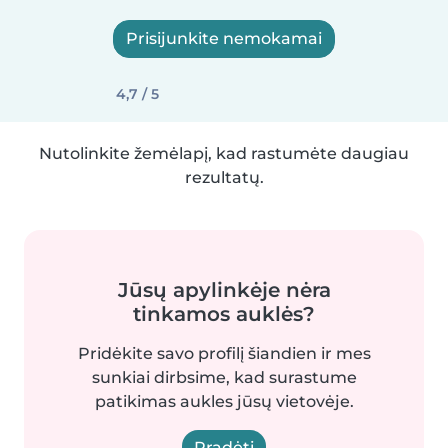
Prisijunkite nemokamai
4,7 / 5
Nutolinkite žemėlapį, kad rastumėte daugiau
rezultatų.
Jūsų apylinkėje nėra
tinkamos auklės?
Pridėkite savo profilį šiandien ir mes
sunkiai dirbsime, kad surastume
patikimas aukles jūsų vietovėje.
Pradėti