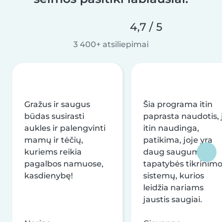
4,7 / 5
3 400+ atsiliepimai
Gražus ir saugus
Šia programa itin
būdas susirasti
paprasta naudotis, j
aukles ir palengvinti
itin naudinga,
mamų ir tėčių,
patikima, joje yra
kuriems reikia
daug saugumo ir
pagalbos namuose,
tapatybės tikrinim
kasdienybę!
sistemų, kurios
leidžia nariams
jaustis saugiai.