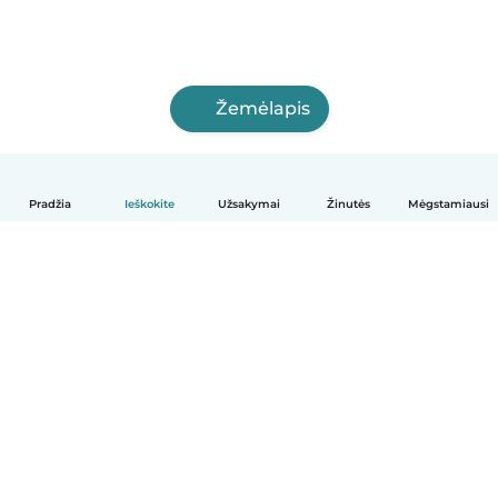
Žemėlapis
Pradžia
Ieškokite
Užsakymai
Žinutės
Mėgstamiausi
Lietuvių
Kaip tai veikia
Pagalba
Sąlygos ir privatumas
Kainos
Įmonės duomenys
Babysits Darbui
Bendruomenės standartai