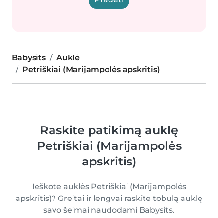
Babysits
Auklė
Petriškiai (Marijampolės apskritis)
Raskite patikimą auklę
Petriškiai (Marijampolės
apskritis)
Ieškote auklės Petriškiai (Marijampolės
apskritis)? Greitai ir lengvai raskite tobulą auklę
savo šeimai naudodami Babysits.