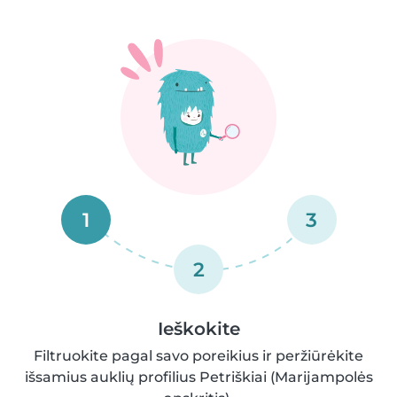
1
3
2
Ieškokite
Filtruokite pagal savo poreikius ir peržiūrėkite
išsamius auklių profilius Petriškiai (Marijampolės