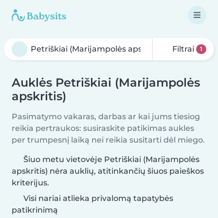
Filtrai
1
Auklės Petriškiai (Marijampolės
apskritis)
Pasimatymo vakaras, darbas ar kai jums tiesiog
reikia pertraukos: susiraskite patikimas aukles
per trumpesnį laiką nei reikia susitarti dėl miego.
Šiuo metu vietovėje Petriškiai (Marijampolės
apskritis) nėra auklių, atitinkančių šiuos paieškos
kriterijus.
Visi nariai atlieka privalomą tapatybės
patikrinimą