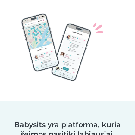
Babysits yra platforma, kuria
šeimos pasitiki labiausiai.