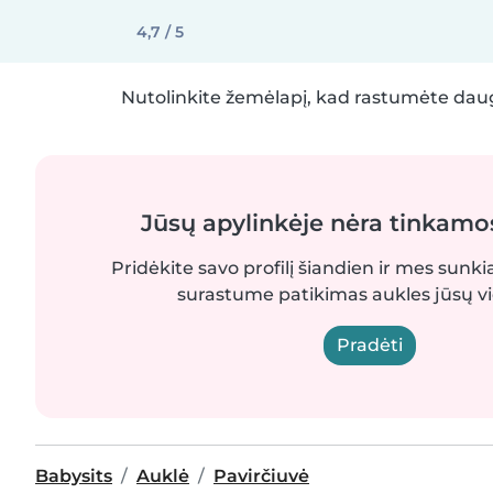
4,7 / 5
Nutolinkite žemėlapį, kad rastumėte daug
Jūsų apylinkėje nėra tinkamo
Pridėkite savo profilį šiandien ir mes sunki
surastume patikimas aukles jūsų vi
Pradėti
Babysits
Auklė
Pavirčiuvė