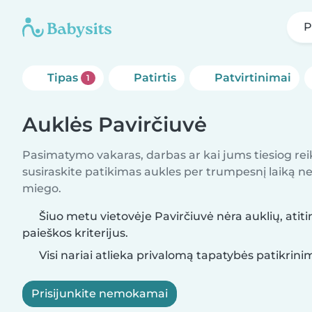
P
Tipas
Patirtis
Patvirtinimai
1
Auklės Pavirčiuvė
Pasimatymo vakaras, darbas ar kai jums tiesiog rei
susiraskite patikimas aukles per trumpesnį laiką nei 
miego.
Šiuo metu vietovėje Pavirčiuvė nėra auklių, atit
paieškos kriterijus.
Visi nariai atlieka privalomą tapatybės patikrini
Prisijunkite nemokamai