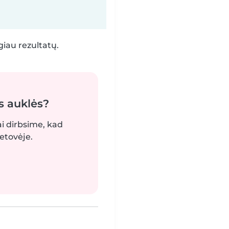
iau rezultatų.
s auklės?
ai dirbsime, kad
etovėje.