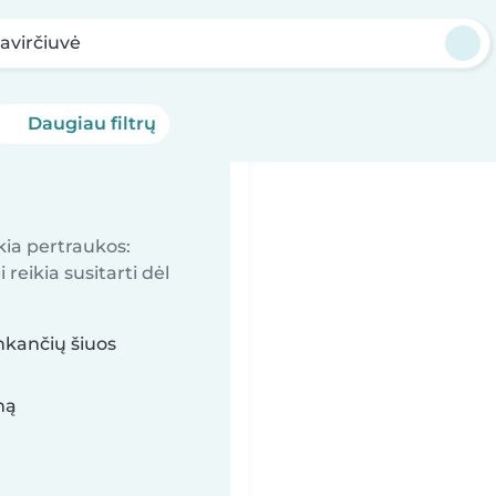
avirčiuvė
Daugiau filtrų
kia pertraukos:
reikia susitarti dėl
inkančių šiuos
mą