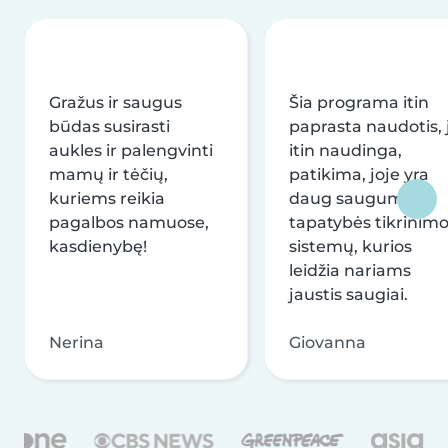
Gražus ir saugus
Šia programa itin
būdas susirasti
paprasta naudotis, j
aukles ir palengvinti
itin naudinga,
mamų ir tėčių,
patikima, joje yra
kuriems reikia
daug saugumo ir
pagalbos namuose,
tapatybės tikrinim
kasdienybę!
sistemų, kurios
leidžia nariams
jaustis saugiai.
Nerina
Giovanna