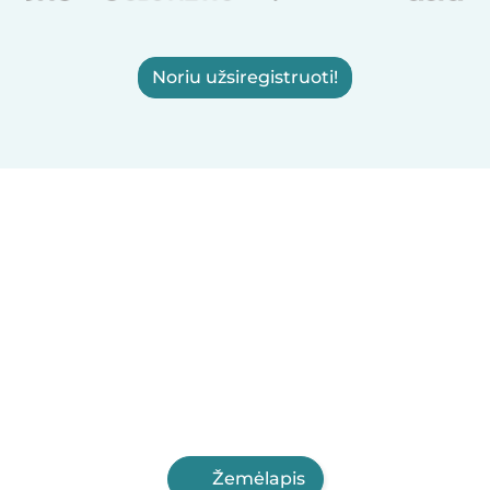
Noriu užsiregistruoti!
Žemėlapis