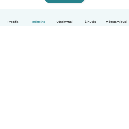
Pradžia
Ieškokite
Užsakymai
Žinutės
Mėgstamiausi
Lietuvių
Kaip tai veikia
Pagalba
Sąlygos ir privatumas
Kainos
Įmonės duomenys
Babysits Darbui
Bendruomenės standartai
© Babysits B.V.