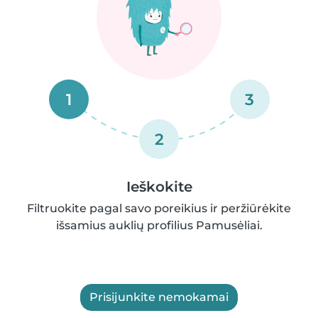
1
3
2
Ieškokite
Filtruokite pagal savo poreikius ir peržiūrėkite
išsamius auklių profilius Pamusėliai.
Prisijunkite nemokamai