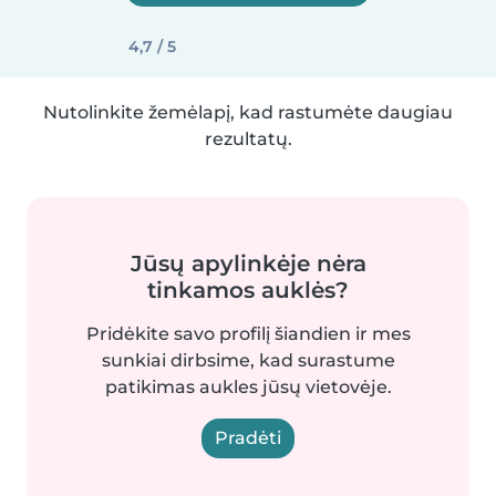
4,7 / 5
Nutolinkite žemėlapį, kad rastumėte daugiau
rezultatų.
Jūsų apylinkėje nėra
tinkamos auklės?
Pridėkite savo profilį šiandien ir mes
sunkiai dirbsime, kad surastume
patikimas aukles jūsų vietovėje.
Pradėti