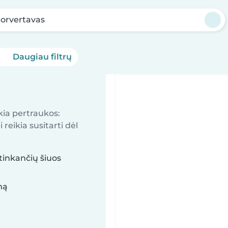
orvertavas
Daugiau filtrų
kia pertraukos:
reikia susitarti dėl
tinkančių šiuos
mą