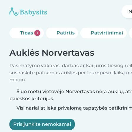
N
Tipas
Patirtis
Patvirtinimai
1
Auklės Norvertavas
Pasimatymo vakaras, darbas ar kai jums tiesiog rei
susiraskite patikimas aukles per trumpesnį laiką nei 
miego.
Šiuo metu vietovėje Norvertavas nėra auklių, ati
paieškos kriterijus.
Visi nariai atlieka privalomą tapatybės patikrini
Prisijunkite nemokamai