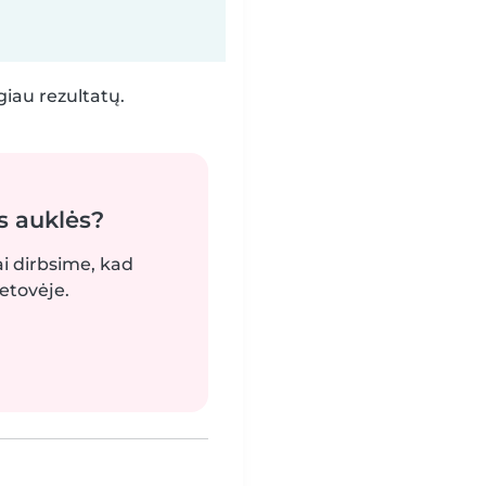
iau rezultatų.
s auklės?
ai dirbsime, kad
etovėje.