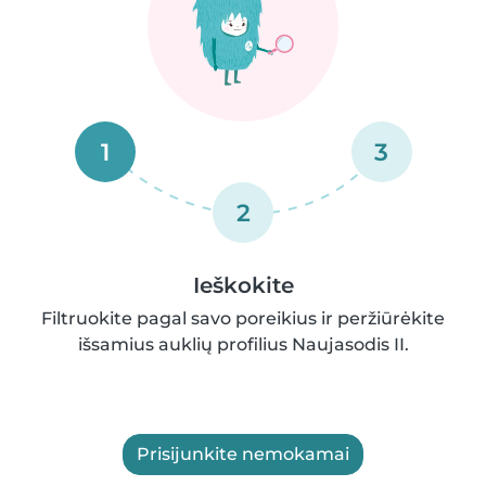
1
3
2
Ieškokite
Filtruokite pagal savo poreikius ir peržiūrėkite
išsamius auklių profilius Naujasodis II.
Prisijunkite nemokamai