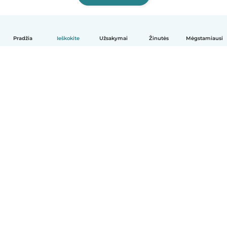
Pradžia
Ieškokite
Užsakymai
Žinutės
Mėgstamiausi
Lietuvių
Kaip tai veikia
Pagalba
Sąlygos ir privatumas
Kainos
Įmonės duomenys
Babysits Darbui
Bendruomenės standartai
© Babysits B.V.