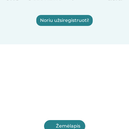
Noriu užsiregistruoti!
Žemėlapis