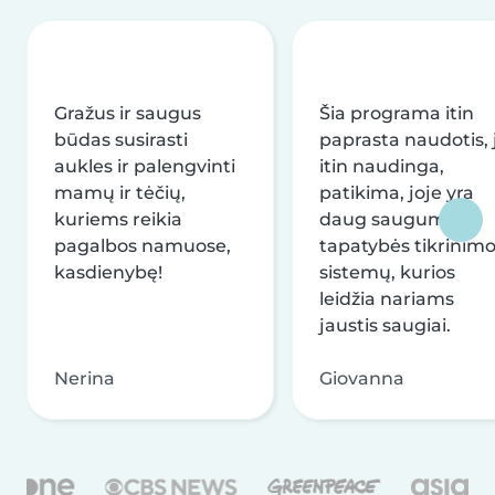
Gražus ir saugus
Šia programa itin
būdas susirasti
paprasta naudotis, j
aukles ir palengvinti
itin naudinga,
mamų ir tėčių,
patikima, joje yra
kuriems reikia
daug saugumo ir
pagalbos namuose,
tapatybės tikrinim
kasdienybę!
sistemų, kurios
leidžia nariams
jaustis saugiai.
Nerina
Giovanna