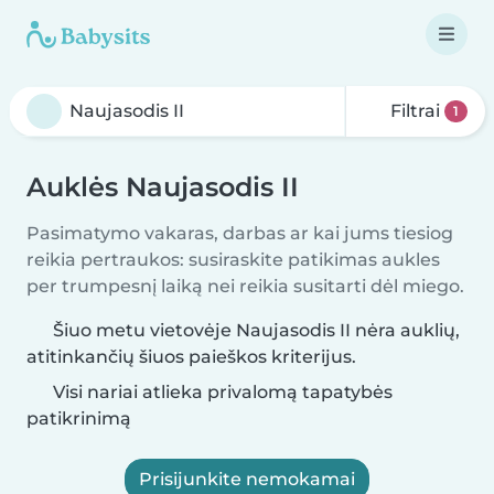
Filtrai
1
Auklės Naujasodis II
Pasimatymo vakaras, darbas ar kai jums tiesiog
reikia pertraukos: susiraskite patikimas aukles
per trumpesnį laiką nei reikia susitarti dėl miego.
Šiuo metu vietovėje Naujasodis II nėra auklių,
atitinkančių šiuos paieškos kriterijus.
Visi nariai atlieka privalomą tapatybės
patikrinimą
Prisijunkite nemokamai