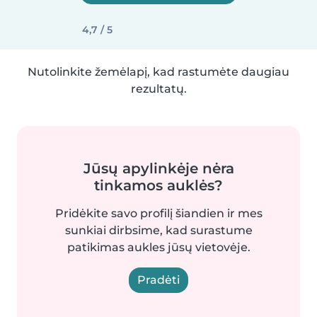
4,7 / 5
Nutolinkite žemėlapį, kad rastumėte daugiau
rezultatų.
Jūsų apylinkėje nėra
tinkamos auklės?
Pridėkite savo profilį šiandien ir mes
sunkiai dirbsime, kad surastume
patikimas aukles jūsų vietovėje.
Pradėti