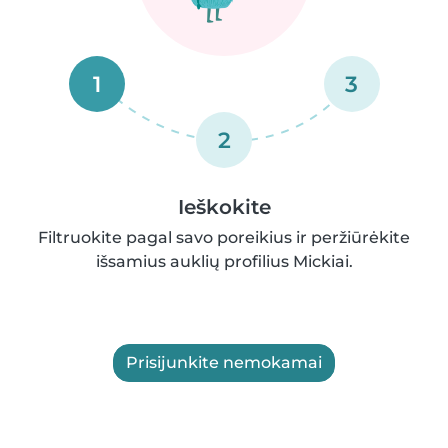
1
3
2
Ieškokite
Filtruokite pagal savo poreikius ir peržiūrėkite
išsamius auklių profilius Mickiai.
Prisijunkite nemokamai