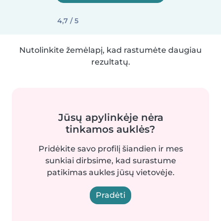
4,7 / 5
Nutolinkite žemėlapį, kad rastumėte daugiau
rezultatų.
Jūsų apylinkėje nėra
tinkamos auklės?
Pridėkite savo profilį šiandien ir mes
sunkiai dirbsime, kad surastume
patikimas aukles jūsų vietovėje.
Pradėti