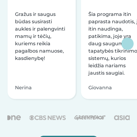
Gražus ir saugus
Šia programa itin
būdas susirasti
paprasta naudotis, j
aukles ir palengvinti
itin naudinga,
mamų ir tėčių,
patikima, joje yra
kuriems reikia
daug saugumo ir
pagalbos namuose,
tapatybės tikrinim
kasdienybę!
sistemų, kurios
leidžia nariams
jaustis saugiai.
Nerina
Giovanna