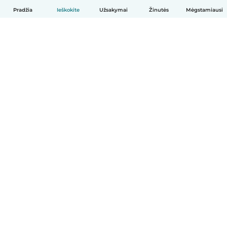
Pradžia
Ieškokite
Užsakymai
Žinutės
Mėgstamiausi
Lietuvių
Kaip tai veikia
Pagalba
Sąlygos ir privatumas
Kainos
Įmonės duomenys
Babysits Darbui
Bendruomenės standartai
© Babysits B.V.