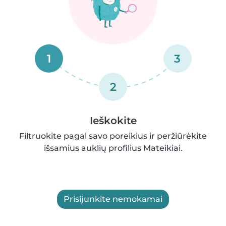
1
3
2
Ieškokite
Filtruokite pagal savo poreikius ir peržiūrėkite
išsamius auklių profilius Mateikiai.
Prisijunkite nemokamai