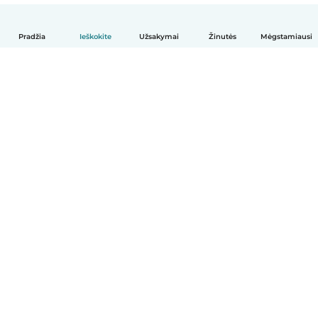
Pradžia
Ieškokite
Užsakymai
Žinutės
Mėgstamiausi
Lietuvių
Kaip tai veikia
Pagalba
Sąlygos ir privatumas
Kainos
Įmonės duomenys
Babysits Darbui
Bendruomenės standartai
© Babysits B.V.