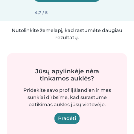
4,7 / 5
Nutolinkite žemėlapį, kad rastumėte daugiau
rezultatų.
Jūsų apylinkėje nėra
tinkamos auklės?
Pridėkite savo profilį šiandien ir mes
sunkiai dirbsime, kad surastume
patikimas aukles jūsų vietovėje.
Pradėti