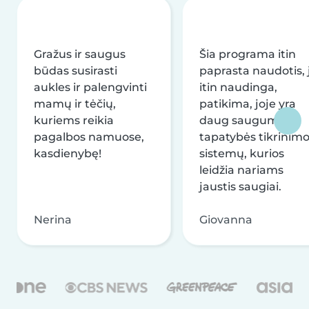
Gražus ir saugus
Šia programa itin
būdas susirasti
paprasta naudotis, j
aukles ir palengvinti
itin naudinga,
mamų ir tėčių,
patikima, joje yra
kuriems reikia
daug saugumo ir
pagalbos namuose,
tapatybės tikrinim
kasdienybę!
sistemų, kurios
leidžia nariams
jaustis saugiai.
Nerina
Giovanna