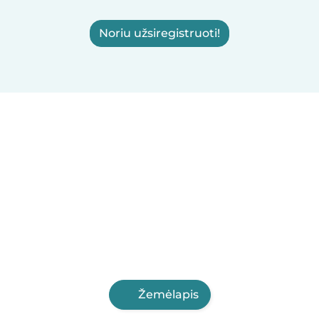
Noriu užsiregistruoti!
Žemėlapis