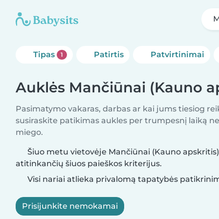
M
Tipas
Patirtis
Patvirtinimai
1
Auklės Mančiūnai (Kauno ap
Pasimatymo vakaras, darbas ar kai jums tiesiog rei
susiraskite patikimas aukles per trumpesnį laiką nei 
miego.
Šiuo metu vietovėje Mančiūnai (Kauno apskritis)
atitinkančių šiuos paieškos kriterijus.
Visi nariai atlieka privalomą tapatybės patikrini
Prisijunkite nemokamai