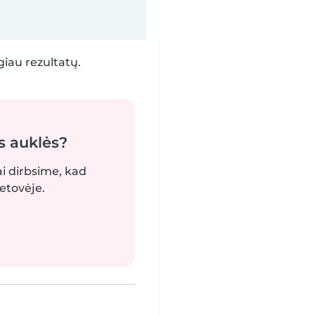
iau rezultatų.
s auklės?
ai dirbsime, kad
etovėje.