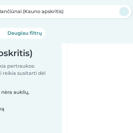
ančiūnai (Kauno apskritis)
Daugiau filtrų
skritis)
kia pertraukos:
reikia susitarti dėl
 nėra auklių,
mą