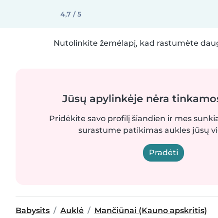
4,7 / 5
Nutolinkite žemėlapį, kad rastumėte daug
Jūsų apylinkėje nėra tinkamo
Pridėkite savo profilį šiandien ir mes sunki
surastume patikimas aukles jūsų vi
Pradėti
Babysits
Auklė
Mančiūnai (Kauno apskritis)