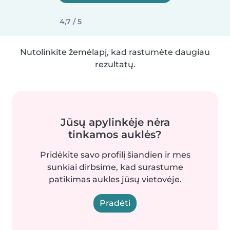
4,7 / 5
Nutolinkite žemėlapį, kad rastumėte daugiau
rezultatų.
Jūsų apylinkėje nėra
tinkamos auklės?
Pridėkite savo profilį šiandien ir mes
sunkiai dirbsime, kad surastume
patikimas aukles jūsų vietovėje.
Pradėti