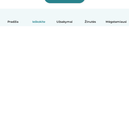
Pradžia
Ieškokite
Užsakymai
Žinutės
Mėgstamiausi
Lietuvių
Kaip tai veikia
Pagalba
Sąlygos ir privatumas
Kainos
Įmonės duomenys
Babysits Darbui
Bendruomenės standartai
© Babysits B.V.