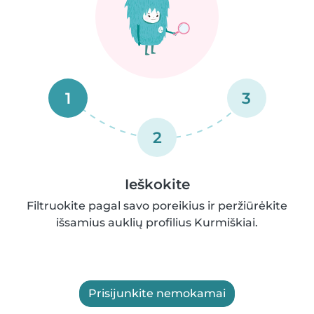
1
3
2
Ieškokite
Filtruokite pagal savo poreikius ir peržiūrėkite
išsamius auklių profilius Kurmiškiai.
Prisijunkite nemokamai