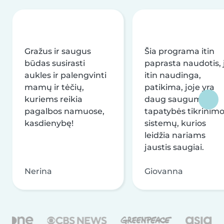
Gražus ir saugus
Šia programa itin
būdas susirasti
paprasta naudotis, j
aukles ir palengvinti
itin naudinga,
mamų ir tėčių,
patikima, joje yra
kuriems reikia
daug saugumo ir
pagalbos namuose,
tapatybės tikrinim
kasdienybę!
sistemų, kurios
leidžia nariams
jaustis saugiai.
Nerina
Giovanna