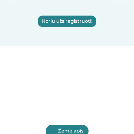
Noriu užsiregistruoti!
Žemėlapis