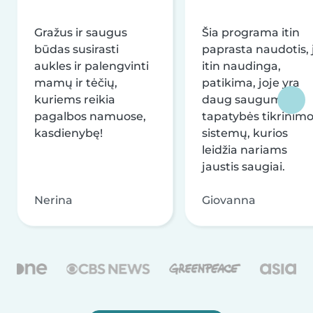
Gražus ir saugus
Šia programa itin
būdas susirasti
paprasta naudotis, j
aukles ir palengvinti
itin naudinga,
mamų ir tėčių,
patikima, joje yra
kuriems reikia
daug saugumo ir
pagalbos namuose,
tapatybės tikrinim
kasdienybę!
sistemų, kurios
leidžia nariams
jaustis saugiai.
Nerina
Giovanna