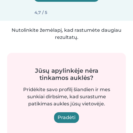
4,7 / 5
Nutolinkite žemėlapį, kad rastumėte daugiau
rezultatų.
Jūsų apylinkėje nėra
tinkamos auklės?
Pridėkite savo profilį šiandien ir mes
sunkiai dirbsime, kad surastume
patikimas aukles jūsų vietovėje.
Pradėti