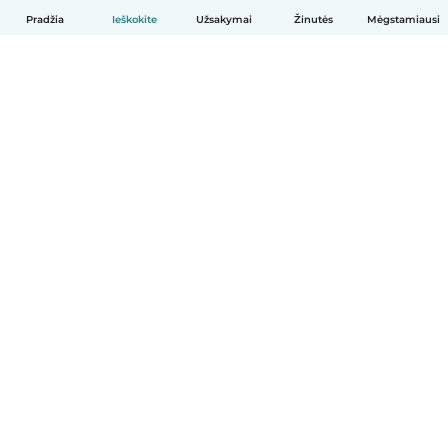
Pradžia
Ieškokite
Užsakymai
Žinutės
Mėgstamiausi
Lietuvių
Kaip tai veikia
Pagalba
Sąlygos ir privatumas
Kainos
Įmonės duomenys
Babysits Darbui
Bendruomenės standartai
© Babysits B.V.