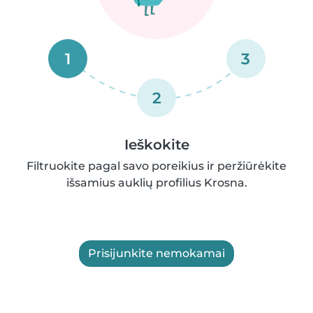
1
3
2
Ieškokite
Filtruokite pagal savo poreikius ir peržiūrėkite
išsamius auklių profilius Krosna.
Prisijunkite nemokamai