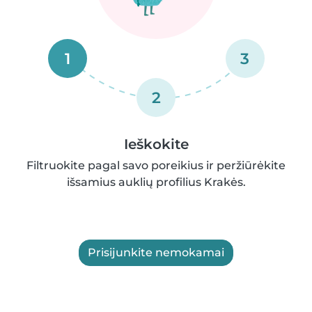
1
3
2
Ieškokite
Filtruokite pagal savo poreikius ir peržiūrėkite
išsamius auklių profilius Krakės.
Prisijunkite nemokamai