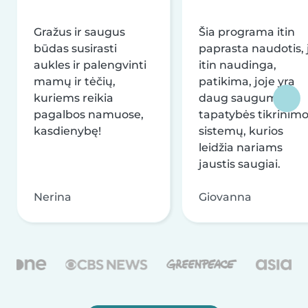
Gražus ir saugus
Šia programa itin
būdas susirasti
paprasta naudotis, j
aukles ir palengvinti
itin naudinga,
mamų ir tėčių,
patikima, joje yra
kuriems reikia
daug saugumo ir
pagalbos namuose,
tapatybės tikrinim
kasdienybę!
sistemų, kurios
leidžia nariams
jaustis saugiai.
Nerina
Giovanna