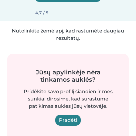
4,7 / 5
Nutolinkite žemėlapį, kad rastumėte daugiau
rezultatų.
Jūsų apylinkėje nėra
tinkamos auklės?
Pridėkite savo profilį šiandien ir mes
sunkiai dirbsime, kad surastume
patikimas aukles jūsų vietovėje.
Pradėti