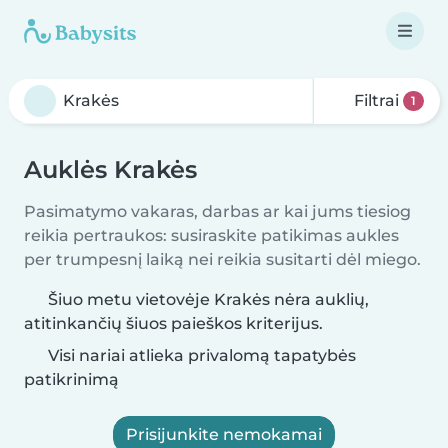
Filtrai
1
Auklės Krakės
Pasimatymo vakaras, darbas ar kai jums tiesiog
reikia pertraukos: susiraskite patikimas aukles
per trumpesnį laiką nei reikia susitarti dėl miego.
Šiuo metu vietovėje Krakės nėra auklių,
atitinkančių šiuos paieškos kriterijus.
Visi nariai atlieka privalomą tapatybės
patikrinimą
Prisijunkite nemokamai