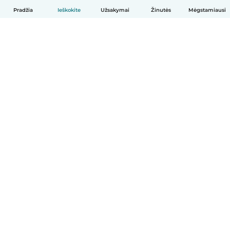
Pradžia
Ieškokite
Užsakymai
Žinutės
Mėgstamiausi
Lietuvių
Kaip tai veikia
Pagalba
Sąlygos ir privatumas
Kainos
Įmonės duomenys
Babysits Darbui
Bendruomenės standartai
© Babysits B.V.