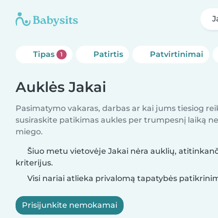
J
Tipas
Patirtis
Patvirtinimai
1
Auklės Jakai
Pasimatymo vakaras, darbas ar kai jums tiesiog rei
susiraskite patikimas aukles per trumpesnį laiką nei 
miego.
Šiuo metu vietovėje Jakai nėra auklių, atitinkan
kriterijus.
Visi nariai atlieka privalomą tapatybės patikrini
Prisijunkite nemokamai