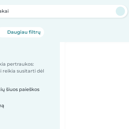
akai
Daugiau filtrų
kia pertraukos:
reikia susitarti dėl
čių šiuos paieškos
mą