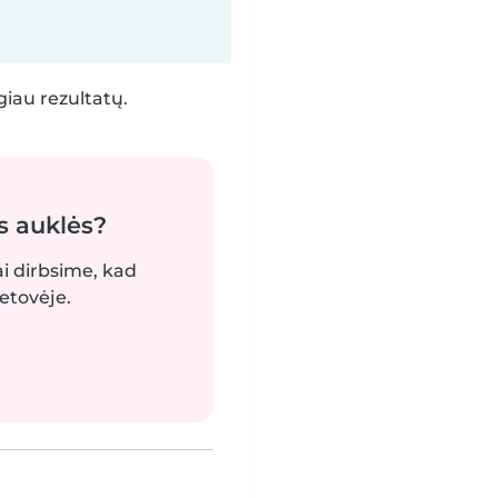
iau rezultatų.
s auklės?
ai dirbsime, kad
etovėje.