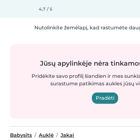
4,7 / 5
Nutolinkite žemėlapį, kad rastumėte daug
Jūsų apylinkėje nėra tinkamo
Pridėkite savo profilį šiandien ir mes sunki
surastume patikimas aukles jūsų vi
Pradėti
Babysits
Auklė
Jakai