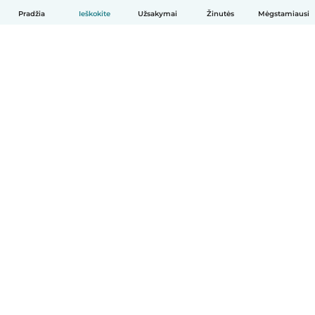
Pradžia
Ieškokite
Užsakymai
Žinutės
Mėgstamiausi
Lietuvių
Kaip tai veikia
Pagalba
Sąlygos ir privatumas
Kainos
Įmonės duomenys
Babysits Darbui
Bendruomenės standartai
© Babysits B.V.