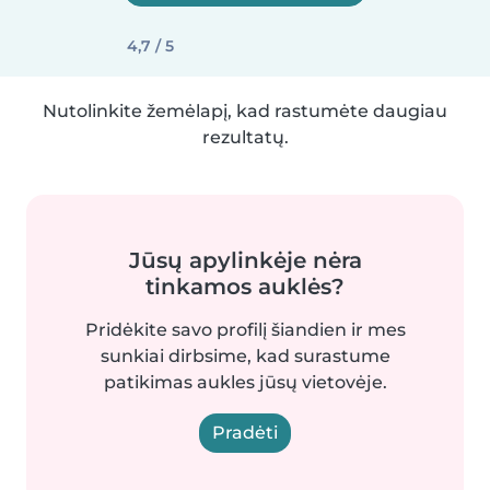
4,7 / 5
Nutolinkite žemėlapį, kad rastumėte daugiau
rezultatų.
Jūsų apylinkėje nėra
tinkamos auklės?
Pridėkite savo profilį šiandien ir mes
sunkiai dirbsime, kad surastume
patikimas aukles jūsų vietovėje.
Pradėti