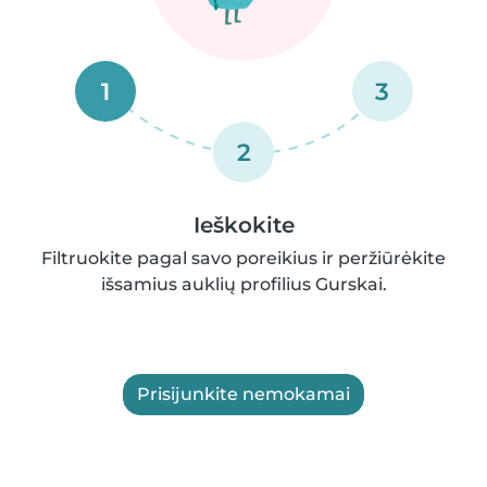
1
3
2
Ieškokite
Filtruokite pagal savo poreikius ir peržiūrėkite
išsamius auklių profilius Gurskai.
Prisijunkite nemokamai