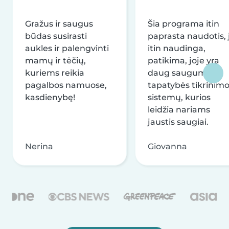
Gražus ir saugus
Šia programa itin
būdas susirasti
paprasta naudotis, j
aukles ir palengvinti
itin naudinga,
mamų ir tėčių,
patikima, joje yra
kuriems reikia
daug saugumo ir
pagalbos namuose,
tapatybės tikrinim
kasdienybę!
sistemų, kurios
leidžia nariams
jaustis saugiai.
Nerina
Giovanna