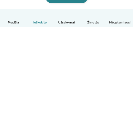
Pradžia
Ieškokite
Užsakymai
Žinutės
Mėgstamiausi
Lietuvių
Kaip tai veikia
Pagalba
Sąlygos ir privatumas
Kainos
Įmonės duomenys
Babysits Darbui
Bendruomenės standartai
© Babysits B.V.