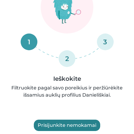
1
3
2
Ieškokite
Filtruokite pagal savo poreikius ir peržiūrėkite
išsamius auklių profilius Danieliškiai.
Prisijunkite nemokamai