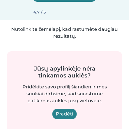
4,7 / 5
Nutolinkite žemėlapį, kad rastumėte daugiau
rezultatų.
Jūsų apylinkėje nėra
tinkamos auklės?
Pridėkite savo profilį šiandien ir mes
sunkiai dirbsime, kad surastume
patikimas aukles jūsų vietovėje.
Pradėti