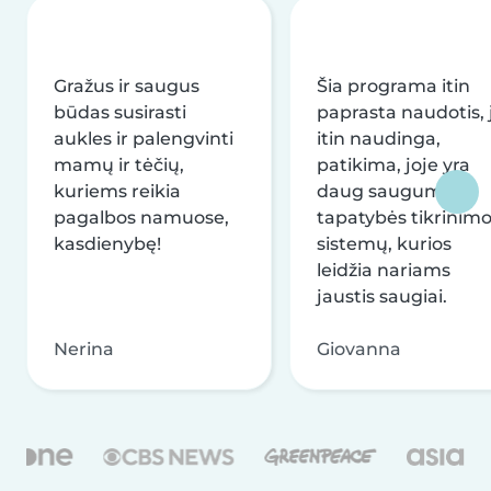
Gražus ir saugus
Šia programa itin
būdas susirasti
paprasta naudotis, j
aukles ir palengvinti
itin naudinga,
mamų ir tėčių,
patikima, joje yra
kuriems reikia
daug saugumo ir
pagalbos namuose,
tapatybės tikrinim
kasdienybę!
sistemų, kurios
leidžia nariams
jaustis saugiai.
Nerina
Giovanna