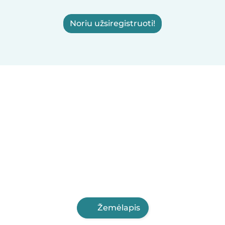
Noriu užsiregistruoti!
Žemėlapis