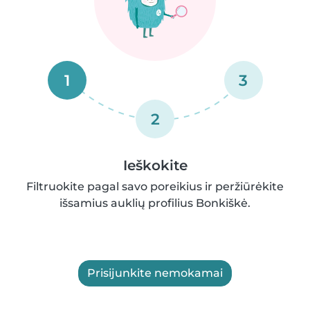
1
3
2
Ieškokite
Filtruokite pagal savo poreikius ir peržiūrėkite
išsamius auklių profilius Bonkiškė.
Prisijunkite nemokamai