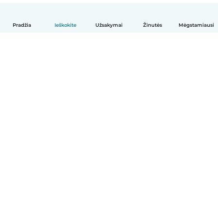
Pradžia
Ieškokite
Užsakymai
Žinutės
Mėgstamiausi
Lietuvių
Kaip tai veikia
Pagalba
Sąlygos ir privatumas
Kainos
Įmonės duomenys
Babysits Darbui
Bendruomenės standartai
© Babysits B.V.