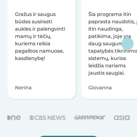
Gražus ir saugus
Šia programa itin
būdas susirasti
paprasta naudotis, j
aukles ir palengvinti
itin naudinga,
mamų ir tėčių,
patikima, joje yra
kuriems reikia
daug saugumo ir
pagalbos namuose,
tapatybės tikrinim
kasdienybę!
sistemų, kurios
leidžia nariams
jaustis saugiai.
Nerina
Giovanna