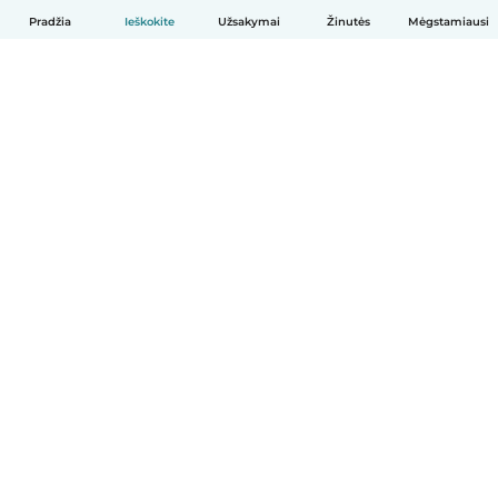
Pradžia
Ieškokite
Užsakymai
Žinutės
Mėgstamiausi
Lietuvių
Kaip tai veikia
Pagalba
Sąlygos ir privatumas
Kainos
Įmonės duomenys
Babysits Darbui
Bendruomenės standartai
© Babysits B.V.