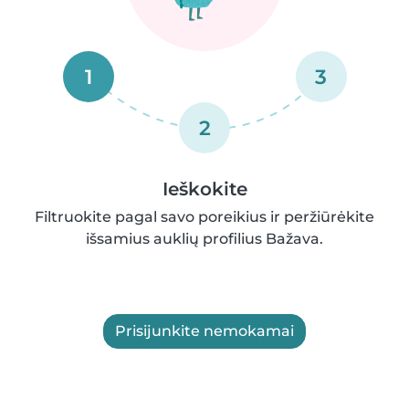
1
3
2
Ieškokite
Filtruokite pagal savo poreikius ir peržiūrėkite
išsamius auklių profilius Bažava.
Prisijunkite nemokamai