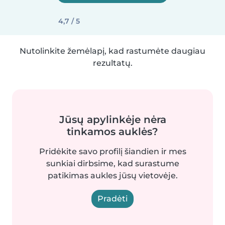
4,7 / 5
Nutolinkite žemėlapį, kad rastumėte daugiau
rezultatų.
Jūsų apylinkėje nėra
tinkamos auklės?
Pridėkite savo profilį šiandien ir mes
sunkiai dirbsime, kad surastume
patikimas aukles jūsų vietovėje.
Pradėti