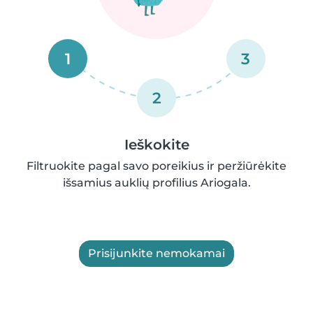
1
3
2
Ieškokite
Filtruokite pagal savo poreikius ir peržiūrėkite
išsamius auklių profilius Ariogala.
Prisijunkite nemokamai