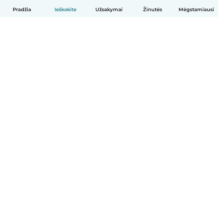
Pradžia
Ieškokite
Užsakymai
Žinutės
Mėgstamiausi
Lietuvių
Kaip tai veikia
Pagalba
Sąlygos ir privatumas
Kainos
Įmonės duomenys
Babysits Darbui
Bendruomenės standartai
© Babysits B.V.