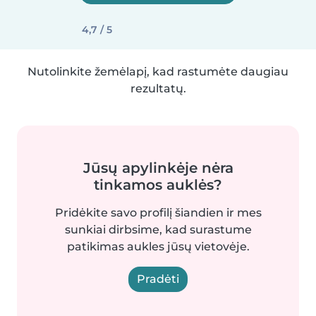
4,7 / 5
Nutolinkite žemėlapį, kad rastumėte daugiau
rezultatų.
Jūsų apylinkėje nėra
tinkamos auklės?
Pridėkite savo profilį šiandien ir mes
sunkiai dirbsime, kad surastume
patikimas aukles jūsų vietovėje.
Pradėti