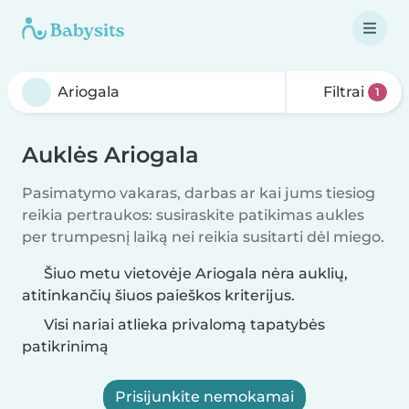
Filtrai
1
Auklės Ariogala
Pasimatymo vakaras, darbas ar kai jums tiesiog
reikia pertraukos: susiraskite patikimas aukles
per trumpesnį laiką nei reikia susitarti dėl miego.
Šiuo metu vietovėje Ariogala nėra auklių,
atitinkančių šiuos paieškos kriterijus.
Visi nariai atlieka privalomą tapatybės
patikrinimą
Prisijunkite nemokamai