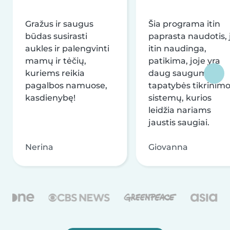
Gražus ir saugus
Šia programa itin
būdas susirasti
paprasta naudotis, j
aukles ir palengvinti
itin naudinga,
mamų ir tėčių,
patikima, joje yra
kuriems reikia
daug saugumo ir
pagalbos namuose,
tapatybės tikrinim
kasdienybę!
sistemų, kurios
leidžia nariams
jaustis saugiai.
Nerina
Giovanna