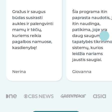
Gražus ir saugus
Šia programa itin
būdas susirasti
paprasta naudotis, j
aukles ir palengvinti
itin naudinga,
mamų ir tėčių,
patikima, joje yra
kuriems reikia
daug saugumo ir
pagalbos namuose,
tapatybės tikrinim
kasdienybę!
sistemų, kurios
leidžia nariams
jaustis saugiai.
Nerina
Giovanna