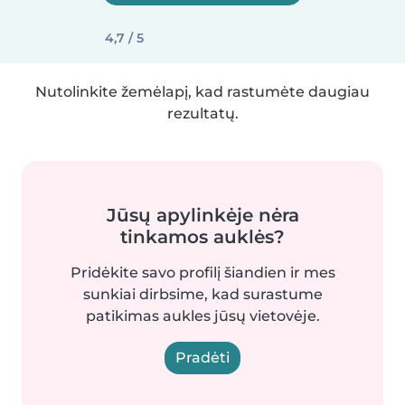
4,7 / 5
Nutolinkite žemėlapį, kad rastumėte daugiau
rezultatų.
Jūsų apylinkėje nėra
tinkamos auklės?
Pridėkite savo profilį šiandien ir mes
sunkiai dirbsime, kad surastume
patikimas aukles jūsų vietovėje.
Pradėti