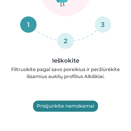
1
3
2
Ieškokite
Filtruokite pagal savo poreikius ir peržiūrėkite
išsamius auklių profilius Alkiškiai.
Prisijunkite nemokamai