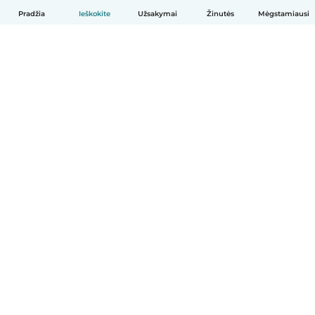
Pradžia
Ieškokite
Užsakymai
Žinutės
Mėgstamiausi
Lietuvių
Kaip tai veikia
Pagalba
Sąlygos ir privatumas
Kainos
Įmonės duomenys
Babysits Darbui
Bendruomenės standartai
© Babysits B.V.